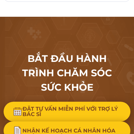
BẮT ĐẦU HÀNH
TRÌNH CHĂM SÓC
SỨC KHỎE
ĐẶT TƯ VẤN MIỄN PHÍ VỚI TRỢ LÝ
BÁC SĨ
NHẬN KẾ HOẠCH CÁ NHÂN HÓA