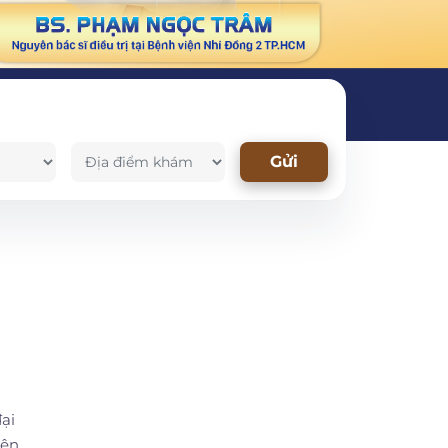
Gửi
ại
yên