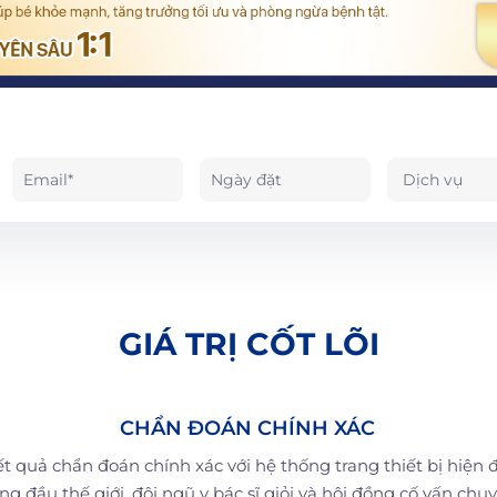
GIÁ TRỊ CỐT LÕI
CHẨN ĐOÁN CHÍNH XÁC
t quả chẩn đoán chính xác với hệ thống trang thiết bị hiện đ
ng đầu thế giới, đội ngũ y bác sĩ giỏi và hội đồng cố vấn chu