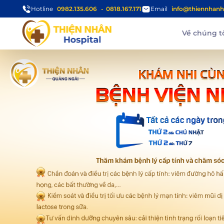
Hotline
0982.135.606
0818.167.171
Email
info@thiennhanh
Về chúng t