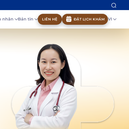
nh nhân
Bản tin
VI
LIÊN HỆ
ĐẶT LỊCH KHÁM