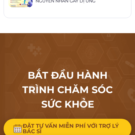
NGUYÊN NHÂN GÂY DỊ ỨNG
BẮT ĐẦU HÀNH
TRÌNH CHĂM SÓC
SỨC KHỎE
ĐẶT TƯ VẤN MIỄN PHÍ VỚI TRỢ LÝ
BÁC SĨ