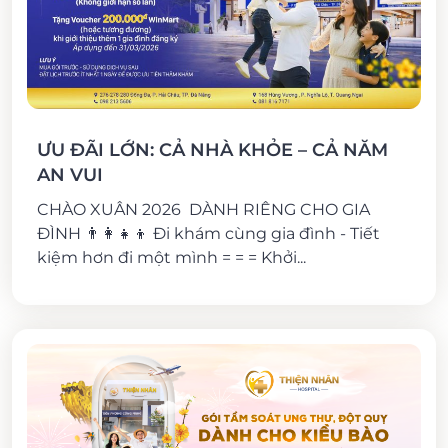
ƯU ĐÃI LỚN: CẢ NHÀ KHỎE – CẢ NĂM
AN VUI
CHÀO XUÂN 2026 DÀNH RIÊNG CHO GIA
ĐÌNH 👨‍👩‍👧‍👦 Đi khám cùng gia đình - Tiết
kiệm hơn đi một mình = = = Khởi...