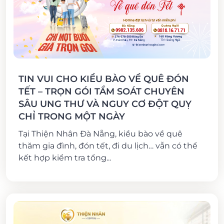
TIN VUI CHO KIỀU BÀO VỀ QUÊ ĐÓN
TẾT – TRỌN GÓI TẦM SOÁT CHUYÊN
SÂU UNG THƯ VÀ NGUY CƠ ĐỘT QUỴ
CHỈ TRONG MỘT NGÀY
Tại Thiện Nhân Đà Nẵng, kiều bào về quê
thăm gia đình, đón tết, đi du lịch… vẫn có thể
kết hợp kiểm tra tổng...