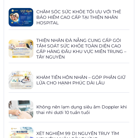
CHĂM SÓC SỨC KHỎE TỐI ƯU VỚI THẺ
BẢO HIỂM CAO CẤP TẠI THIỆN NHÂN
HOSPITAL
THIỆN NHÂN ĐÀ NẴNG CUNG CẤP GÓI
TẦM SOÁT SỨC KHỎE TOÀN DIỆN CAO
CẤP HÀNG ĐẦU KHU VỰC MIỀN TRUNG –
TÂY NGUYÊN
KHÁM TIỀN HÔN NHÂN – GÓP PHẦN GIỮ
LỬA CHO HẠNH PHÚC DÀI LÂU
Không nên lạm dụng siêu âm Doppler khi
thai nhi dưới 10 tuần tuổi
XÉT NGHIỆM 99 DỊ NGUYÊN TRUY TÌM