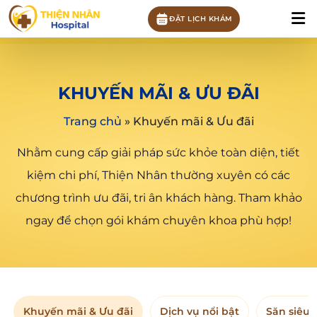
ĐẶT LỊCH KHÁM
KHUYẾN MÃI & ƯU ĐÃI
Trang chủ
»
Khuyến mãi & Ưu đãi
Nhằm cung cấp giải pháp sức khỏe toàn diện, tiết
kiệm chi phí, Thiện Nhân thường xuyên có các
chương trình ưu đãi, tri ân khách hàng. Tham khảo
ngay để chọn gói khám chuyên khoa phù hợp!
Khuyến mãi & Ưu đãi
Dịch vụ nổi bật
Săn siêu 