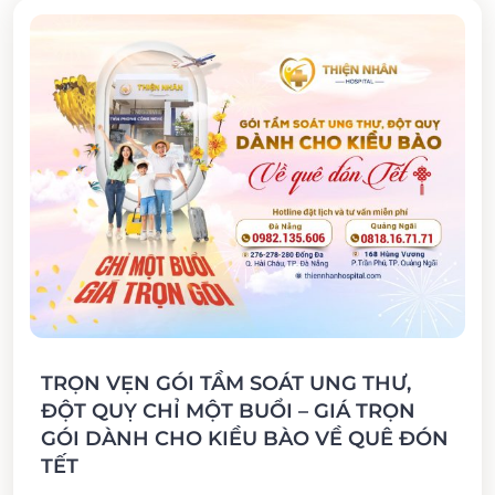
TRỌN VẸN GÓI TẦM SOÁT UNG THƯ,
ĐỘT QUỴ CHỈ MỘT BUỔI – GIÁ TRỌN
GÓI DÀNH CHO KIỀU BÀO VỀ QUÊ ĐÓN
TẾT