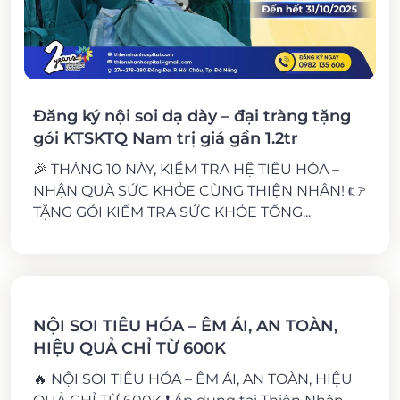
Đăng ký nội soi dạ dày – đại tràng tặng
gói KTSKTQ Nam trị giá gần 1.2tr
🎉 THÁNG 10 NÀY, KIỂM TRA HỆ TIÊU HÓA –
NHẬN QUÀ SỨC KHỎE CÙNG THIỆN NHÂN! 👉
TẶNG GÓI KIỂM TRA SỨC KHỎE TỔNG...
NỘI SOI TIÊU HÓA – ÊM ÁI, AN TOÀN,
HIỆU QUẢ CHỈ TỪ 600K
🔥 NỘI SOI TIÊU HÓA – ÊM ÁI, AN TOÀN, HIỆU