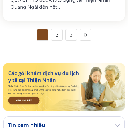
QUẢ CHỈ TỪ 600K ❗ Áp dụng tại Thiện Nhân
Quảng Ngãi đến hết...
1
2
3
Tin xem nhiều