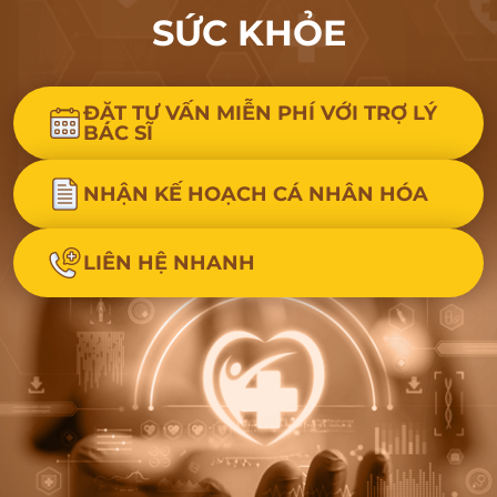
SỨC KHỎE
ĐẶT TƯ VẤN MIỄN PHÍ VỚI TRỢ LÝ
BÁC SĨ
NHẬN KẾ HOẠCH CÁ NHÂN HÓA
LIÊN HỆ NHANH