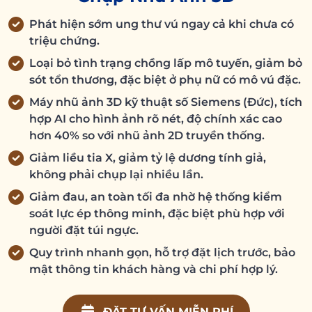
Phát hiện sớm ung thư vú ngay cả khi chưa có
triệu chứng.
Loại bỏ tình trạng chồng lấp mô tuyến, giảm bỏ
sót tổn thương, đặc biệt ở phụ nữ có mô vú đặc.
Máy nhũ ảnh 3D kỹ thuật số Siemens (Đức), tích
hợp AI cho hình ảnh rõ nét, độ chính xác cao
hơn 40% so với nhũ ảnh 2D truyền thống.
Giảm liều tia X, giảm tỷ lệ dương tính giả,
không phải chụp lại nhiều lần.
Giảm đau, an toàn tối đa nhờ hệ thống kiểm
soát lực ép thông minh, đặc biệt phù hợp với
người đặt túi ngực.
Quy trình nhanh gọn, hỗ trợ đặt lịch trước, bảo
mật thông tin khách hàng và chi phí hợp lý.
ĐẶT TƯ VẤN MIỄN PHÍ