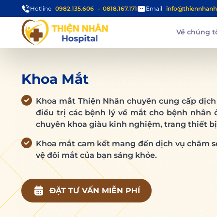
Hotline
0982.135.606
0818.167.171
Email
info@thiennhanh
Về chúng t
Khoa Mắt
Khoa mắt Thiện Nhân chuyên cung cấp dịch
điều trị các bệnh lý về mắt cho bệnh nhân ở
chuyên khoa giàu kinh nghiệm, trang thiết bị
Khoa mắt cam kết mang đến dịch vụ chăm sóc
vệ đôi mắt của bạn sáng khỏe.
ĐẶT TƯ VẤN MIỄN PHÍ