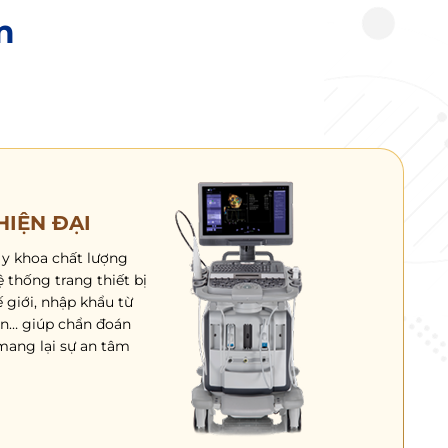
m
HIỆN ĐẠI
 y khoa chất lượng
 thống trang thiết bị
ế giới, nhập khẩu từ
ản… giúp chẩn đoán
mang lại sự an tâm