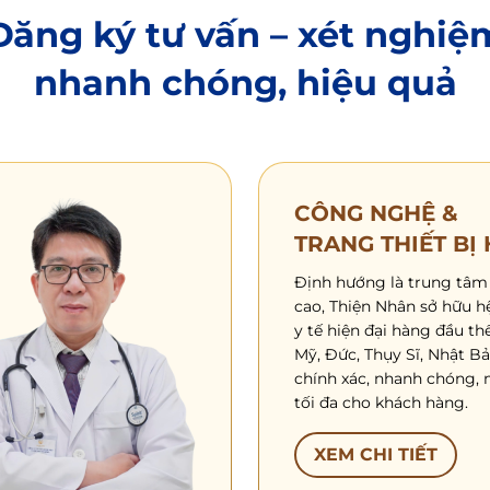
Đăng ký tư vấn – xét nghiệ
nhanh chóng, hiệu quả
CÔNG NGHỆ &
TRANG THIẾT BỊ 
Định hướng là trung tâm
cao, Thiện Nhân sở hữu hệ
y tế hiện đại hàng đầu th
Mỹ, Đức, Thụy Sĩ, Nhật B
chính xác, nhanh chóng, 
tối đa cho khách hàng.
XEM CHI TIẾT