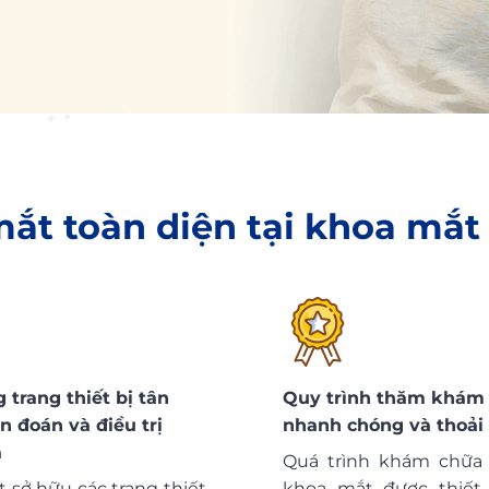
ắt toàn diện tại khoa mắt
 trang thiết bị tân
Quy trình thăm khám 
ẩn đoán và điều trị
nhanh chóng và thoải
ả
Quá trình khám chữa 
 sở hữu các trang thiết
khoa mắt được thiết