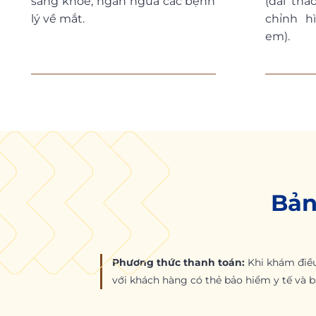
sáng khỏe, ngăn ngừa các bệnh
(đái thá
lý về mắt.
chỉnh hì
em).
Bản
Phương thức thanh toán:
Khi khám điều
với khách hàng có thẻ bảo hiểm y tế và 