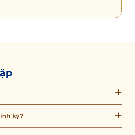
gặp
định kỳ?