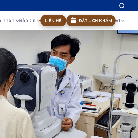
nh nhân
Bản tin
VI
LIÊN HỆ
ĐẶT LỊCH KHÁM