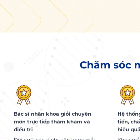
Chăm sóc m
Bác sĩ nhãn khoa giỏi chuyên
Hệ thống
môn trực tiếp thăm khám và
tiến, ch
điều trị
hiệu qu
Đội ngũ bác sĩ chuyên khoa mắt
Khoa mắt