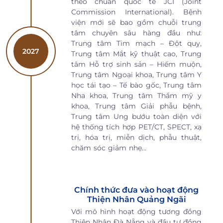
theo chuẩn quốc tế JCI (Joint
Commission International). Bệnh
viện mới sẽ bao gồm chuỗi trung
tâm chuyên sâu hàng đầu như:
Trung tâm Tim mạch – Đột quỵ,
2027
Trung tâm Mắt kỹ thuật cao, Trung
tâm Hỗ trợ sinh sản – Hiếm muộn,
Trung tâm Ngoại khoa, Trung tâm Y
học tái tạo – Tế bào gốc, Trung tâm
Nha khoa, Trung tâm Thẩm mỹ y
khoa, Trung tâm Giải phẫu bệnh,
Trung tâm Ung bướu toàn diện với
hệ thống tích hợp PET/CT, SPECT, xạ
trị, hóa trị, miễn dịch, phẫu thuật,
chăm sóc giảm nhẹ…
Chính thức đưa vào hoạt động
Thiện Nhân Quảng Ngãi
Với mô hình hoạt động tương đồng
Thiện Nhân Đà Nẵng và đầu tư đồng