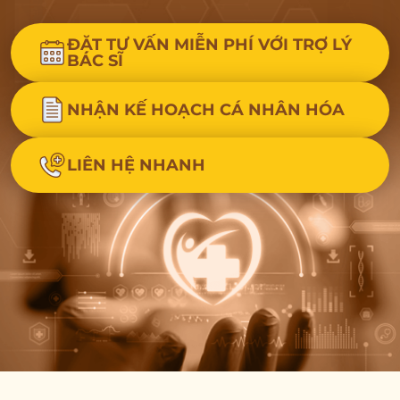
ĐẶT TƯ VẤN MIỄN PHÍ VỚI TRỢ LÝ
BÁC SĨ
NHẬN KẾ HOẠCH CÁ NHÂN HÓA
LIÊN HỆ NHANH