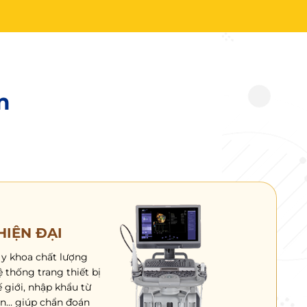
m
HIỆN ĐẠI
 y khoa chất lượng
 thống trang thiết bị
ế giới, nhập khẩu từ
ản… giúp chẩn đoán