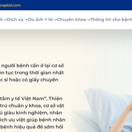
ospital.com
ôi
Dịch vụ
Du lịch Y tế
Chuyên khoa
Thông tin cho bệ
 người bệnh cần ở lại cơ sở
iên tục trong thời gian nhất
ác sĩ hoặc có giấy chuyển
tầm y tế Việt Nam”, Thiện
rú chuẩn y khoa, cơ sở vật
rú giàu kinh nghiệm, nhân
 ích ưu việt giúp bệnh nhân
ị bệnh hiệu quả để sớm hồi