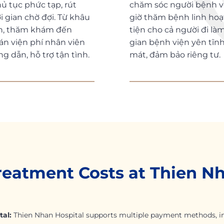
ủ tục phức tạp, rút
chăm sóc người bệnh v
i gian chờ đợi. Từ khâu
giờ thăm bệnh linh hoạ
n, thăm khám đến
tiện cho cả người đi là
án viện phí nhân viên
gian bệnh viện yên tĩn
g dẫn, hỗ trợ tận tình.
mát, đảm bảo riêng tư.
reatment Costs at Thien N
al:
Thien Nhan Hospital supports multiple payment methods, inc