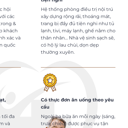
c hội
Hệ thống phòng điều trị nội trú
với các
xây dựng rộng rãi, thoáng mát,
trong &
trang bị đầy đủ tiện nghi như tủ
úp khách
lạnh, tivi, máy lạnh, ghế nằm cho
nh xác và
thân nhân… Nhà vệ sinh sạch sẽ,
ẩn quốc
có hộ lý lau chùi, dọn dẹp
thường xuyên.
ạt,
Có thực đơn ăn uống theo yêu
cầu
 tối đa
Ngoài ba bữa ăn mỗi ngày (sáng,
m và
trưa, chiều) được phục vụ tận