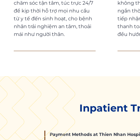
chăm sóc tận tâm, túc trực 24/7
không th
để kịp thời hỗ trợ mọi nhu cầu
ngắn thờ
từ y tế đến sinh hoạt, cho bệnh
tiếp nhậ
nhân trải nghiệm an tâm, thoải
thanh to
mái như người thân.
đều hướn
Inpatient T
Payment Methods at Thien Nhan Hospit