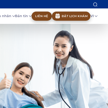
nh nhân
Bản tin
VI
LIÊN HỆ
ĐẶT LỊCH KHÁM