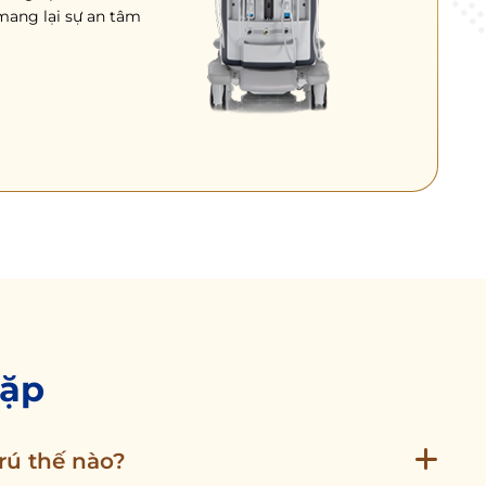
mang lại sự an tâm
gặp
trú thế nào?