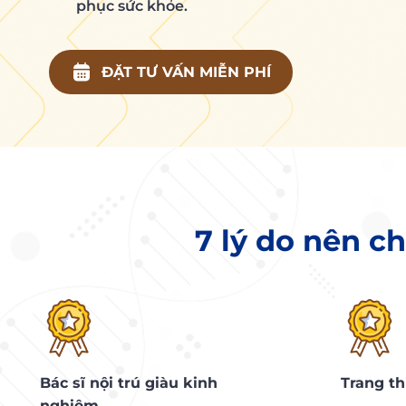
phục sức khỏe.
ĐẶT TƯ VẤN MIỄN PHÍ
7 lý do nên ch
Bác sĩ nội trú giàu kinh
Trang thi
nghiệm