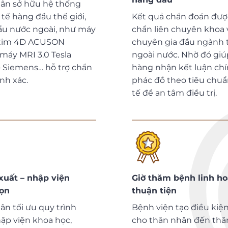
ân sở hữu hệ thống
y tế hàng đầu thế giới,
Kết quả chẩn đoán đượ
u nước ngoài, như máy
chẩn liên chuyên khoa 
 tim 4D ACUSON
chuyên gia đầu ngành 
máy MRI 3.0 Tesla
ngoài nước. Nhờ đó gi
 Siemens… hỗ trợ chẩn
hàng nhận kết luận chí
nh xác.
phác đồ theo tiêu chu
tế để an tâm điều trị.
xuất – nhập viện
Giờ thăm bệnh linh ho
ọn
thuận tiện
ân tối ưu quy trình
Bệnh viện tạo điều kiện
hập viện khoa học,
cho thân nhân đến thă