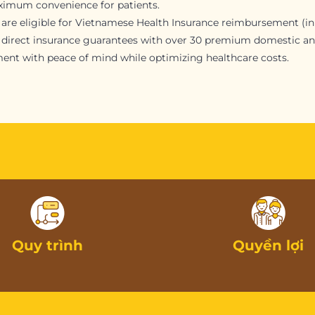
ximum convenience for patients.
l are eligible for Vietnamese Health Insurance reimbursement (i
h direct insurance guarantees with over 30 premium domestic and
tment with peace of mind while optimizing healthcare costs.
Quy trình
Quyền lợi