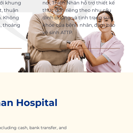
ới khung
nơi, Thiện Nhân hỗ trợ thiết kế
t, thuận
thực đơn riêng theo nhu cầu
m. Không
dinh dưỡng và tình trạng sức
h, thoáng
khỏe của bệnh nhân, đảm bảo
vệ sinh ATTP.
han Hospital
luding cash, bank transfer, and