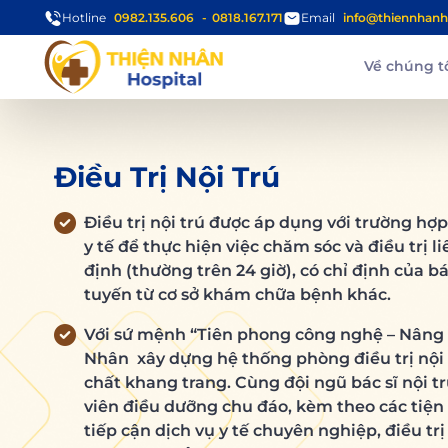
Hotline
0982.135.606
0818.167.171
Email
info@thiennhanh
Về chúng t
Điều Trị Nội Trú
Điều trị nội trú được áp dụng với trường hợp
y tế để thực hiện việc chăm sóc và điều trị l
định (thường trên 24 giờ), có chỉ định của b
tuyến từ cơ sở khám chữa bệnh khác.
Với sứ mệnh “Tiên phong công nghệ – Nâng 
Nhân xây dựng hệ thống phòng điều trị nội t
chất khang trang. Cùng đội ngũ bác sĩ nội t
viên điều dưỡng chu đáo, kèm theo các tiện
tiếp cận dịch vụ y tế chuyên nghiệp, điều tr