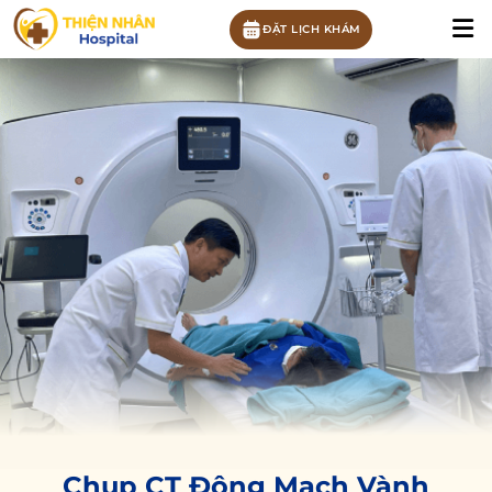
ĐẶT LỊCH KHÁM
Chụp CT Động Mạch Vành