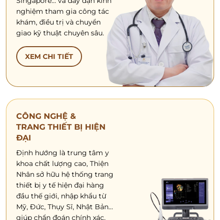
Singapore… và dày dặn kinh
nghiệm tham gia công tác
khám, điều trị và chuyển
giao kỹ thuật chuyên sâu.
XEM CHI TIẾT
CÔNG NGHỆ &
TRANG THIẾT BỊ HIỆN
ĐẠI
Định hướng là trung tâm y
khoa chất lượng cao, Thiện
Nhân sở hữu hệ thống trang
thiết bị y tế hiện đại hàng
đầu thế giới, nhập khẩu từ
Mỹ, Đức, Thụy Sĩ, Nhật Bản…
giúp chẩn đoán chính xác,