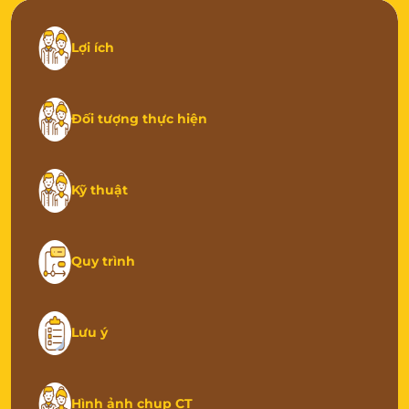
Lợi ích
Đối tượng thực hiện
Kỹ thuật
Quy trình
Lưu ý
Hình ảnh chụp CT