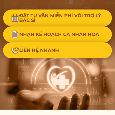
ĐẶT TƯ VẤN MIỄN PHÍ VỚI TRỢ LÝ
BÁC SĨ
NHẬN KẾ HOẠCH CÁ NHÂN HÓA
LIÊN HỆ NHANH