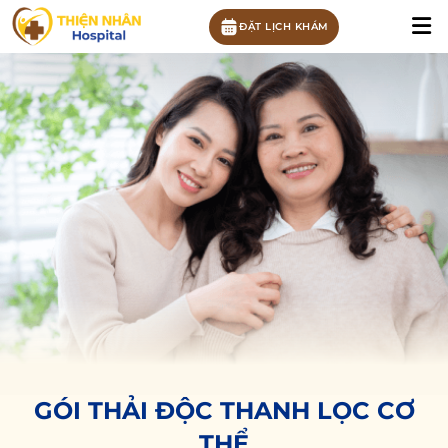
ĐẶT LỊCH KHÁM
GÓI THẢI ĐỘC THANH LỌC CƠ
THỂ