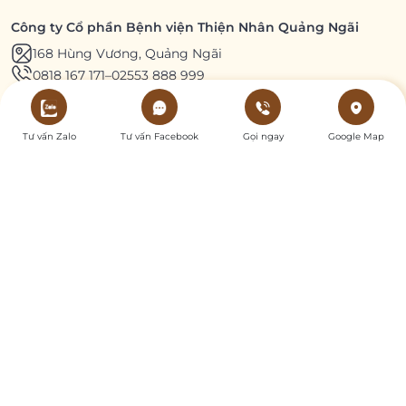
Công ty Cổ phần Bệnh viện Thiện Nhân Quảng Ngãi
168 Hùng Vương, Quảng Ngãi
0818 167 171
–
02553 888 999
Sáng: 06h–11h30 Chiều: 13h30–17h
Tư vấn Zalo
Tư vấn Facebook
Gọi ngay
Google Map
VỀ CHÚNG TÔI
DỊCH VỤ
Giới thiệu
Gói dịch vụ
Tầm nhìn – Sứ mệnh
Du lịch y tế
Đội ngũ bác sĩ
Chuyên khoa
Hệ thống thiết bị
Tuyển dụng
DÀNH CHO BỆNH NHÂN
BẢN TIN
Hướng dẫn khám bệnh
Kiến thức y khoa
Chính sách bảo hiểm
Khuyến mãi & Ưu đãi