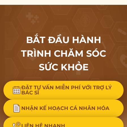
BẮT ĐẦU HÀNH
TRÌNH CHĂM SÓC
SỨC KHỎE
ĐẶT TƯ VẤN MIỄN PHÍ VỚI TRỢ LÝ
BÁC SĨ
NHẬN KẾ HOẠCH CÁ NHÂN HÓA
LIÊN HỆ NHANH