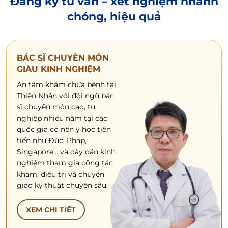
Đăng ký tư vấn – xét nghiệm
nhanh
chóng, hiệu quả
BÁC SĨ CHUYÊN MÔN
GIÀU KINH NGHIỆM
An tâm khám chữa bệnh tại
Thiện Nhân với đội ngũ bác
sĩ chuyên môn cao, tu
nghiệp nhiều năm tại các
quốc gia có nền y học tiên
tiến như Đức, Pháp,
Singapore… và dày dặn kinh
nghiệm tham gia công tác
khám, điều trị và chuyển
giao kỹ thuật chuyên sâu.
XEM CHI TIẾT