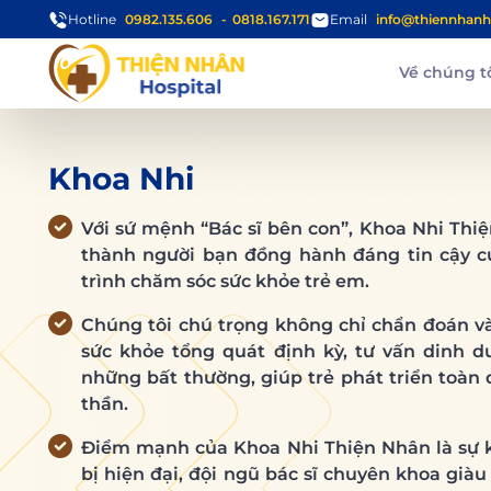
Hotline
0982.135.606
0818.167.171
Email
info@thiennhanh
Về chúng t
Khoa Nhi
Với sứ mệnh “Bác sĩ bên con”, Khoa Nhi Th
thành người bạn đồng hành đáng tin cậy c
trình chăm sóc sức khỏe trẻ em.
Chúng tôi chú trọng không chỉ chẩn đoán v
sức khỏe tổng quát định kỳ, tư vấn dinh 
những bất thường, giúp trẻ phát triển toàn 
thần.
Điểm mạnh của Khoa Nhi Thiện Nhân là sự k
bị hiện đại, đội ngũ bác sĩ chuyên khoa già