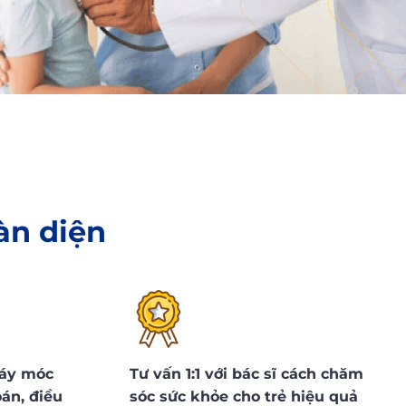
àn diện
áy móc
Tư vấn 1:1 với bác sĩ cách chăm
oán, điều
sóc sức khỏe cho trẻ hiệu quả