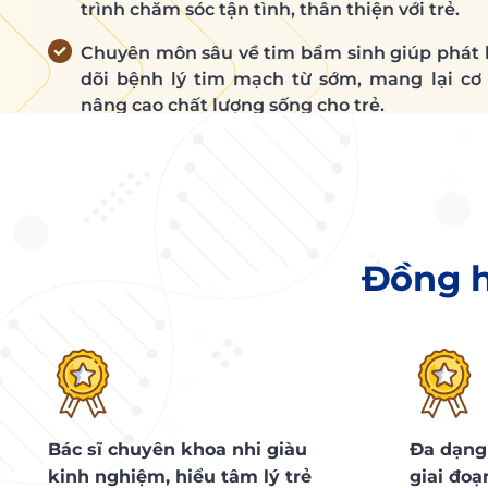
trình chăm sóc tận tình, thân thiện với trẻ.
Chuyên môn sâu về tim bẩm sinh giúp phát 
dõi bệnh lý tim mạch từ sớm, mang lại cơ h
nâng cao chất lượng sống cho trẻ.
ĐẶT TƯ VẤN MIỄN PHÍ
Đồng h
Bác sĩ chuyên khoa nhi giàu
Đa dạng
kinh nghiệm, hiểu tâm lý trẻ
giai đoạ