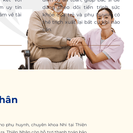
m uy tín
dàng theo dõi tiến trình sức
âm về tài
khỏe của trẻ và phụ huynh có
thể trích xuất lại bất cứ khi nào
cần.
Nhân
o phụ huynh, chuyên khoa Nhi tại Thiện
ra, Thiện Nhân còn hỗ trợ thanh toán bảo