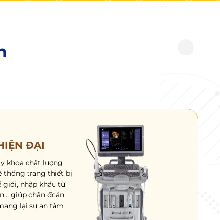
m
HIỆN ĐẠI
 y khoa chất lượng
 thống trang thiết bị
ế giới, nhập khẩu từ
ản… giúp chẩn đoán
mang lại sự an tâm