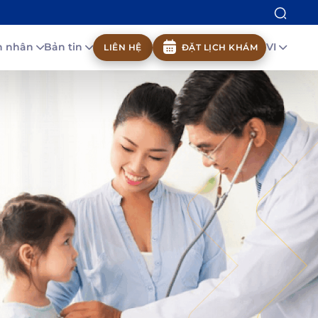
nh nhân
Bản tin
VI
LIÊN HỆ
ĐẶT LỊCH KHÁM