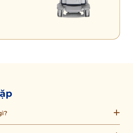
gặp
gì?