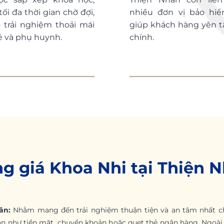
ối đa thời gian chờ đợi,
nhiều đơn vị bảo hiể
trải nghiệm thoải mái
giúp khách hàng yên t
é và phụ huynh.
chính.
g giá Khoa Nhi tại Thiện 
ân:
Nhằm mang đến trải nghiệm thuận tiện và an tâm nhất ch
n như tiền mặt, chuyển khoản hoặc quẹt thẻ ngân hàng. Ngoài 