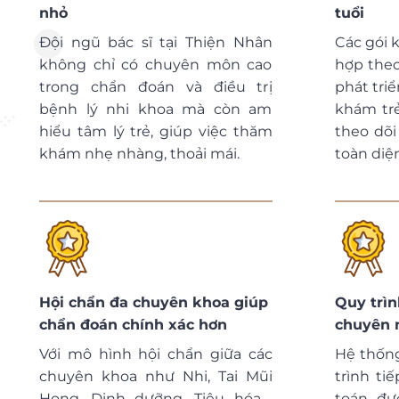
nhỏ
tuổi
Đội ngũ bác sĩ tại Thiện Nhân
Các gói 
không chỉ có chuyên môn cao
hợp theo
trong chẩn đoán và điều trị
phát triể
bệnh lý nhi khoa mà còn am
khám trẻ
hiểu tâm lý trẻ, giúp việc thăm
theo dõi
khám nhẹ nhàng, thoải mái.
toàn diệ
Hội chẩn đa chuyên khoa giúp
Quy trì
chẩn đoán chính xác hơn
chuyên 
Với mô hình hội chẩn giữa các
Hệ thống
chuyên khoa như Nhi, Tai Mũi
trình ti
Họng, Dinh dưỡng, Tiêu hóa…,
toán đư