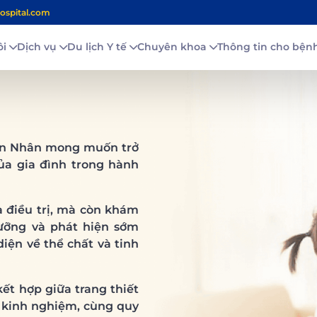
ospital.com
ôi
Dịch vụ
Du lịch Y tế
Chuyên khoa
Thông tin cho bệ
iện Nhân mong muốn trở
ủa gia đình trong hành
à điều trị, mà còn khám
dưỡng và phát hiện sớm
diện về thể chất và tinh
ết hợp giữa trang thiết
u kinh nghiệm, cùng quy