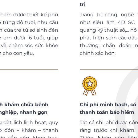
trị
khám được thiết kế phù
Trang bị công nghệ t
 từng độ tuổi, nhu cầu
như siêu âm 4D SC 
n của trẻ từ sơ sinh đến
quang kỹ thuật số,… hỗ 
 em dưới 16 tuổi, giúp
phát hiện sớm các dấu
 và chăm sóc sức khỏe
thường, chẩn đoán 
n cho con yêu.
chính xác hơn.
nh khám chữa bệnh
Chi phí minh bạch, có 
nghiệp, nhanh gọn
thanh toán bảo hiểm
 đặt lịch linh hoạt, quy
Tất cả chi phí được côn
ếp đón – khám – thanh
ràng trước khi khám. 
ợc sắp xếp khoa học,
Thiện Nhân còn liên