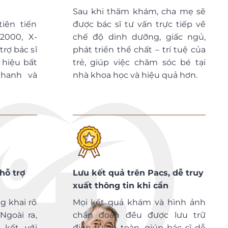
Sau khi thăm khám, cha mẹ sẽ
iên tiến
được bác sĩ tư vấn trực tiếp về
2000, X-
chế độ dinh dưỡng, giấc ngủ,
trợ bác sĩ
phát triển thể chất – trí tuệ của
 hiệu bất
trẻ, giúp việc chăm sóc bé tại
nhanh và
nhà khoa học và hiệu quả hơn.
hỗ trợ
Lưu kết quả trên Pacs, dễ truy
xuất thông tin khi cần
g khai rõ
Mọi kết quả khám và hình ảnh
Ngoài ra,
chẩn đoán đều được lưu trữ
 kết với
điện tử an toàn, giúp bác sĩ dễ