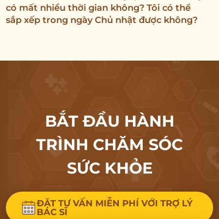
có mất nhiều thời gian không? Tôi có thể
sắp xếp trong ngày Chủ nhật được không?
BẮT ĐẦU HÀNH
TRÌNH CHĂM SÓC
SỨC KHỎE
ĐẶT TƯ VẤN MIỄN PHÍ VỚI TRỢ LÝ
BÁC SĨ