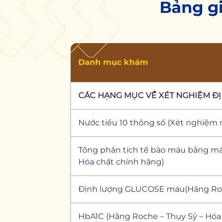
Bảng gi
Danh mục khám
CÁC HẠNG MỤC VỀ XÉT NGHIỆM Đ
Nước tiểu 10 thông số (Xét nghiệm 
Tổng phân tích tế bào máu bằng má
Hóa chất chính hãng)
Định lượng GLUCOSE máu(Hãng Roch
HbA1C (Hãng Roche – Thụy Sỹ – Hóa