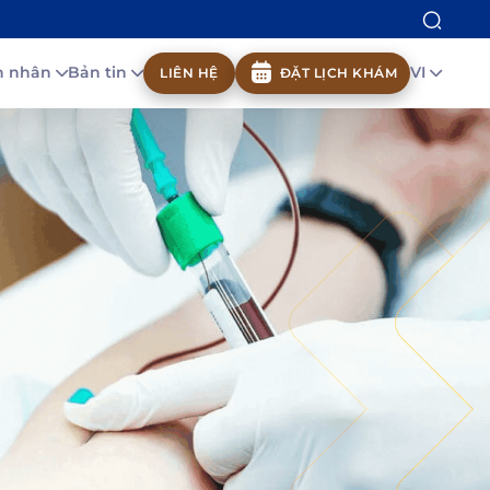
nh nhân
Bản tin
VI
LIÊN HỆ
ĐẶT LỊCH KHÁM