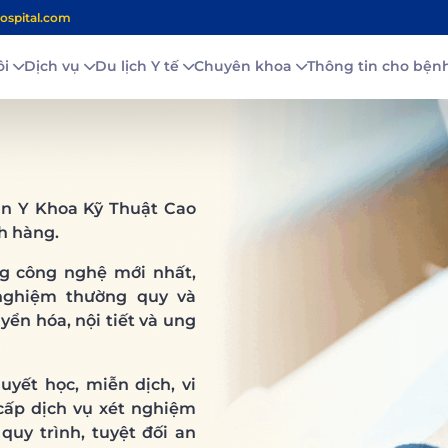
ospital.com
ôi
Dịch vụ
Du lịch Y tế
Chuyên khoa
Thông tin cho bệ
n Y Khoa Kỹ Thuật Cao
h hàng.
ụng công nghệ mới nhất,
nghiệm thường quy và
ển hóa, nội tiết và ung
uyết học, miễn dịch, vi
 cấp dịch vụ xét nghiệm
quy trình, tuyệt đối an