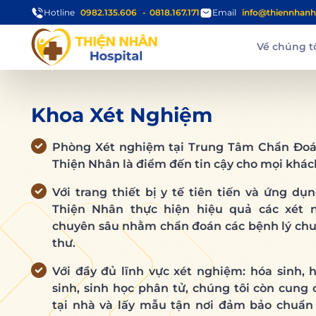
Hotline
0982.135.606
0818.167.171
Email
info@thiennhanh
Về chúng t
Khoa Xét Nghiệm
Phòng Xét nghiệm tại Trung Tâm Chẩn Đoá
Thiện Nhân là điểm đến tin cậy cho mọi khác
Với trang thiết bị y tế tiên tiến và ứng d
Thiện Nhân thực hiện hiệu quả các xét 
chuyên sâu nhằm chẩn đoán các bệnh lý chuy
thư.
Với đầy đủ lĩnh vực xét nghiệm: hóa sinh, h
sinh, sinh học phân tử, chúng tôi còn cung
tại nhà và lấy mẫu tận nơi đảm bảo chuẩn 