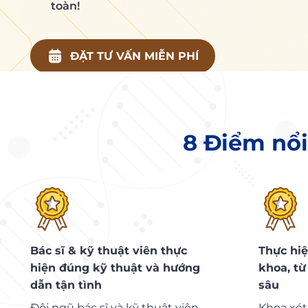
toàn!
ĐẶT TƯ VẤN MIỄN PHÍ
8 Điểm nổi
Bác sĩ & kỹ thuật viên thực
Thực hi
hiện đúng kỹ thuật và hướng
khoa, từ
dẫn tận tình
sâu
Đội ngũ bác sĩ và kỹ thuật viên
Khoa xét