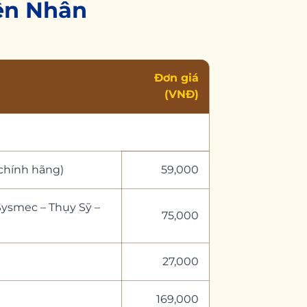
iện Nhân
Đơn giá
(VNĐ)
 chính hãng)
59,000
ysmec – Thụy Sỹ –
75,000
27,000
169,000