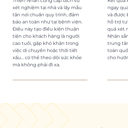
Thiện Nhân cung cấp dịch vụ
Kết quả 
xét nghiệm tại nhà và lấy mẫu
ngay qua 
tận nơi chuẩn quy trình, đảm
và được 
bảo an toàn như tại bệnh viện.
hỗ trợ t
Điều này tạo điều kiện thuận
quả xét 
tiện cho khách hàng là người
Nhân sẵn
cao tuổi, gặp khó khăn trong
trung tâ
việc di chuyển hoặc thời tiết
toàn quố
xấu… có thể theo dõi sức khỏe
cho hướng
mà không phải đi xa.