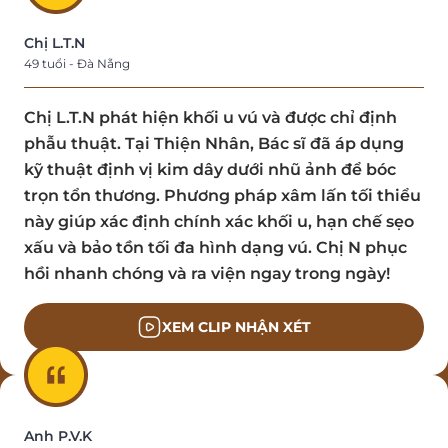
Chị L.T.N
49 tuổi - Đà Nẵng
Chị L.T.N phát hiện khối u vú và được chỉ định
phẫu thuật. Tại Thiện Nhân, Bác sĩ đã áp dụng
kỹ thuật định vị kim dây dưới nhũ ảnh để bóc
trọn tổn thương. Phương pháp xâm lấn tối thiểu
này giúp xác định chính xác khối u, hạn chế sẹo
xấu và bảo tồn tối đa hình dạng vú. Chị N phục
hồi nhanh chóng và ra viện ngay trong ngày!
XEM CLIP NHẬN XÉT
Anh P.V.K