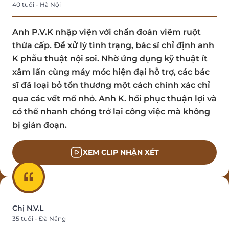
40 tuổi - Hà Nội
Anh P.V.K nhập viện với chẩn đoán viêm ruột
thừa cấp. Để xử lý tình trạng, bác sĩ chỉ định anh
K phẫu thuật nội soi. Nhờ ứng dụng kỹ thuật ít
xâm lấn cùng máy móc hiện đại hỗ trợ, các bác
sĩ đã loại bỏ tổn thương một cách chính xác chỉ
qua các vết mổ nhỏ. Anh K. hồi phục thuận lợi và
có thể nhanh chóng trở lại công việc mà không
bị gián đoạn.
XEM CLIP NHẬN XÉT
Chị N.V.L
35 tuổi - Đà Nẵng