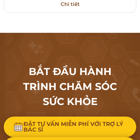
Chi tiết
BẮT ĐẦU HÀNH
TRÌNH CHĂM SÓC
SỨC KHỎE
ĐẶT TƯ VẤN MIỄN PHÍ VỚI TRỢ LÝ
BÁC SĨ