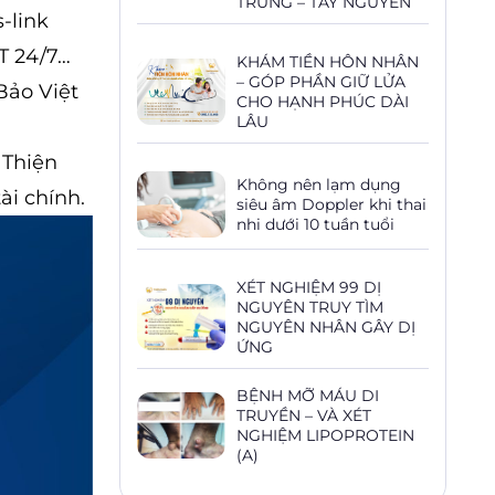
TRUNG – TÂY NGUYÊN
-link
ST 24/7…
KHÁM TIỀN HÔN NHÂN
– GÓP PHẦN GIỮ LỬA
Bảo Việt
CHO HẠNH PHÚC DÀI
LÂU
 Thiện
Không nên lạm dụng
ài chính.
siêu âm Doppler khi thai
nhi dưới 10 tuần tuổi
XÉT NGHIỆM 99 DỊ
NGUYÊN TRUY TÌM
NGUYÊN NHÂN GÂY DỊ
ỨNG
BỆNH MỠ MÁU DI
TRUYỀN – VÀ XÉT
NGHIỆM LIPOPROTEIN
(A)