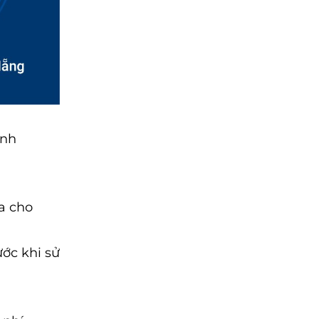
inh
đa cho
ước khi sử