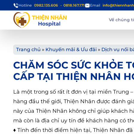
Hotline
0982.135.606
0818.167.171
Email
info@thiennhanh
Về chúng t
Trang chủ
»
Khuyến mãi & Ưu đãi
»
Dịch vụ nổi b
CHĂM SÓC SỨC KHỎE TỐ
CẤP TẠI THIỆN NHÂN H
Là một trong số rất ít đơn vị tại miền Trung
hàng đầu thế giới, Thiện Nhân được đánh giá l
này của Thiện Nhân không chỉ giúp khách h
mà còn là địa chỉ uy tín để khách hàng có t
♦
Tính đến thời điểm hiện tại, Thiện Nhân đã 