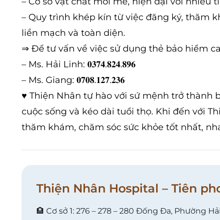
– Cơ sở vật chất mới mẻ, hiện đại với nhiều 
– Quy trình khép kín từ việc đăng ký, thăm 
liền mạch và toàn diện.
⇒ Để tư vấn về việc sử dụng thẻ bảo hiểm cao
– Ms. Hải Linh: 𝟎𝟑𝟕𝟒.𝟖𝟐𝟒.𝟖𝟗𝟔
– Ms. Giang: 𝟎𝟕𝟎𝟖.𝟏𝟐𝟕.𝟐𝟑𝟔
♥ Thiện Nhân tự hào với sứ mệnh trở thành b
cuộc sống và kéo dài tuổi thọ. Khi đến với 
thăm khám, chăm sóc sức khỏe tốt nhất, nhan
Thiện Nhân Hospital – Tiên ph
🏨 Cơ sở 1: 276 – 278 – 280 Đống Đa, Phường Hả