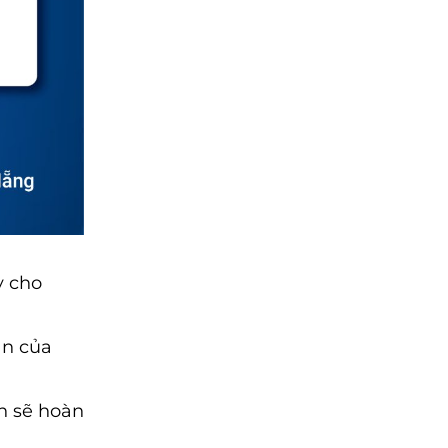
y cho
ẫn của
n sẽ hoàn