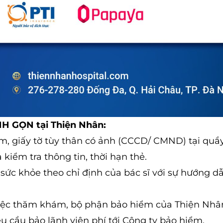
H GỌN tại Thiện Nhân:
m, giấy tờ tùy thân có ảnh (CCCD/ CMND) tại quầ
kiểm tra thông tin, thời hạn thẻ.
ức khỏe theo chỉ định của bác sĩ với sự hướng d
iệc thăm khám, bộ phận bảo hiểm của Thiện Nhâ
êu cầu bảo lãnh viện phí tới Công ty bảo hiểm.