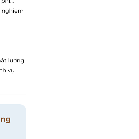
 phí…
ải nghiệm
hất lượng
ịch vụ
ung