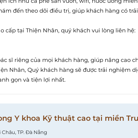
tiện ích như cà phê sân vườn, wifi, nước uống miễn
khám đến theo dõi điều trị, giúp khách hàng có tr
 cấp tại Thiện Nhân, quý khách vui lòng liên hệ:
ác sĩ riêng của mọi khách hàng, giúp nâng cao c
Thiện Nhân, Quý khách hàng sẽ được trải nghiệm d
h gọn và tiện lợi nhất.
ong Y khoa Kỹ thuật cao tại miền Tr
i Châu, TP. Đà Nẵng