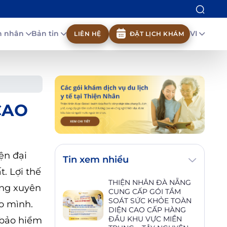
nh nhân
Bản tin
VI
LIÊN HỆ
ĐẶT LỊCH KHÁM
CAO
ện đại
Tin xem nhiều
t. Lợi thế
THIỆN NHÂN ĐÀ NẴNG
ờng xuyên
CUNG CẤP GÓI TẦM
SOÁT SỨC KHỎE TOÀN
ho mình.
DIỆN CAO CẤP HÀNG
ĐẦU KHU VỰC MIỀN
à bảo hiểm