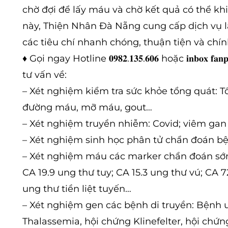
chờ đợi để lấy máu và chờ kết quả có thể kh
này, Thiện Nhân Đà Nẵng cung cấp dịch vụ l
các tiêu chí nhanh chóng, thuận tiện và chín
♦
Gọi ngay Hotline 𝟎𝟗𝟖𝟐.𝟏𝟑𝟓.𝟔𝟎𝟔 hoặc 𝐢𝐧𝐛
tư vấn về:
– Xét nghiệm kiểm tra sức khỏe tổng quát: 
đường máu, mỡ máu, gout…
– Xét nghiệm truyền nhiễm: Covid; viêm gan 
– Xét nghiệm sinh học phân tử chẩn đoán b
– Xét nghiệm máu các marker chẩn đoán sớ
CA 19.9 ung thư tuy; CA 15.3 ung thư vú; CA 
ung thư tiền liệt tuyến…
– Xét nghiệm gen các bệnh di truyền: Bê
Thalassemia, hội chứng Klinefelter, hội chứ