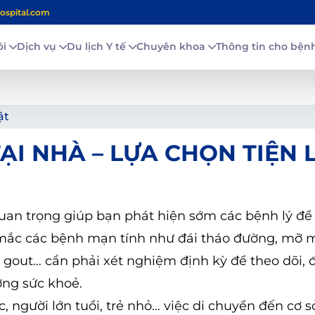
ospital.com
ôi
Dịch vụ
Du lịch Y tế
Chuyên khoa
Thông tin cho bệ
ật
ẠI NHÀ – LỰA CHỌN TIỆN 
an trọng giúp bạn phát hiện sớm các bệnh lý để 
g mắc các bệnh mạn tính như đái tháo đường, mỡ 
 gout… cần phải xét nghiệm định kỳ để theo dõi, 
ợng sức khoẻ.
 người lớn tuổi, trẻ nhỏ… việc di chuyển đến cơ sở