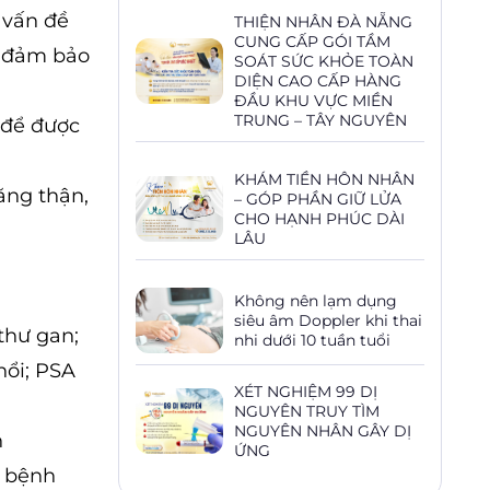
 vấn đề
THIỆN NHÂN ĐÀ NẴNG
CUNG CẤP GÓI TẦM
, đảm bảo
SOÁT SỨC KHỎE TOÀN
DIỆN CAO CẤP HÀNG
ĐẦU KHU VỰC MIỀN
TRUNG – TÂY NGUYÊN
al để được
KHÁM TIỀN HÔN NHÂN
ăng thận,
– GÓP PHẦN GIỮ LỬA
CHO HẠNH PHÚC DÀI
LÂU
Không nên lạm dụng
siêu âm Doppler khi thai
thư gan;
nhi dưới 10 tuần tuổi
hổi; PSA
XÉT NGHIỆM 99 DỊ
NGUYÊN TRUY TÌM
NGUYÊN NHÂN GÂY DỊ
h
ỨNG
, bệnh