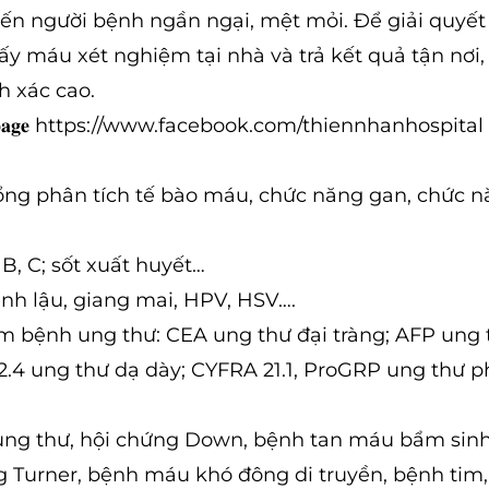
iến người bệnh ngần ngại, mệt mỏi. Để giải quyết
ấy máu xét nghiệm tại nhà và trả kết quả tận nơi
h xác cao.
𝐱 𝐟𝐚𝐧𝐩𝐚𝐠𝐞 https://www.facebook.com/thiennhanhospit
Tổng phân tích tế bào máu, chức năng gan, chức n
B, C; sốt xuất huyết…
ệnh lậu, giang mai, HPV, HSV….
m bệnh ung thư: CEA ung thư đại tràng; AFP ung 
72.4 ung thư dạ dày; CYFRA 21.1, ProGRP ung thư p
̣nh ung thư, hội chứng Down, bệnh tan máu bẩm sin
ng Turner, bệnh máu khó đông di truyền, bệnh tim