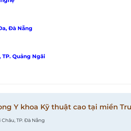
 nghệ
Đa, Đà Nẵng
, TP. Quảng Ngãi
ong Y khoa Kỹ thuật cao tại miền Tr
i Châu, TP. Đà Nẵng