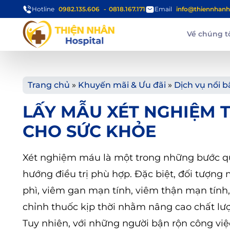
Hotline
0982.135.606
0818.167.171
Email
info@thiennhanh
Về chúng t
Trang chủ
»
Khuyến mãi & Ưu đãi
»
Dịch vụ nổi b
LẤY MẪU XÉT NGHIỆM T
CHO SỨC KHỎE
Xét nghiệm máu là một trong những bước qu
hướng điều trị phù hợp. Đặc biệt, đối tượn
phì, viêm gan mạn tính, viêm thận mạn tính,
chỉnh thuốc kịp thời nhằm nâng cao chất lư
Tuy nhiên, với những người bận rộn công việc,