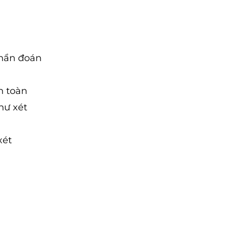
chẩn đoán
n toàn
hư xét
xét