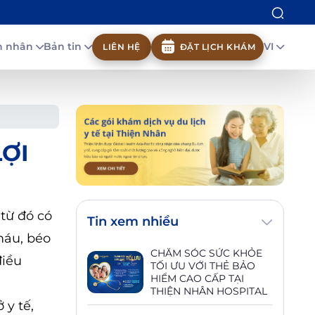
nh nhân
Bản tin
VI
LIÊN HỆ
ĐẶT LỊCH KHÁM
LỢI
từ đó có
Tin xem nhiều
máu, béo
CHĂM SÓC SỨC KHỎE
điều
TỐI ƯU VỚI THẺ BẢO
HIỂM CAO CẤP TẠI
THIỆN NHÂN HOSPITAL
 y tế,