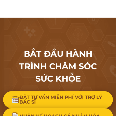
BẮT ĐẦU HÀNH
TRÌNH CHĂM SÓC
SỨC KHỎE
ĐẶT TƯ VẤN MIỄN PHÍ VỚI TRỢ LÝ
BÁC SĨ