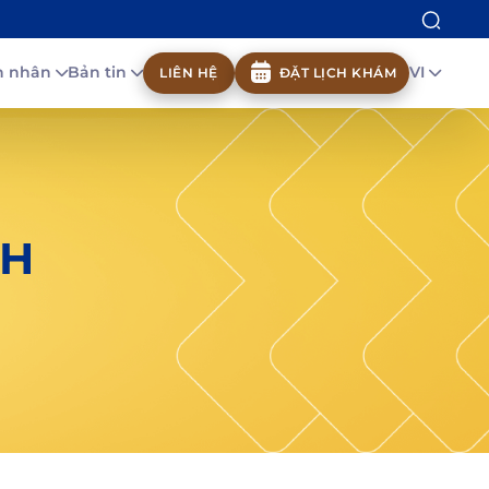
nh nhân
Bản tin
VI
LIÊN HỆ
ĐẶT LỊCH KHÁM
NH