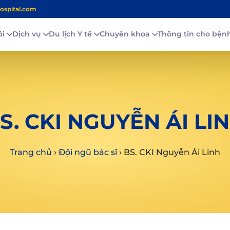
ospital.com
ôi
Dịch vụ
Du lịch Y tế
Chuyên khoa
Thông tin cho bệ
S. CKI NGUYỄN ÁI LI
Trang chủ
›
Đội ngũ bác sĩ
›
BS. CKI Nguyễn Ái Linh