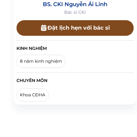
BS. CKI Nguyễn Ái Linh
Bác sĩ CKI
Đặt lịch hẹn với bác sĩ
KINH NGHIỆM
8 năm kinh nghiệm
CHUYÊN MÔN
Khoa CĐHA