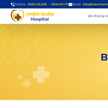
Hotline
0982.135.606
0818.167.171
Email
info@thiennhanh
Về chúng t
B