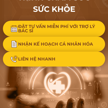
SỨC KHỎE
ĐẶT TƯ VẤN MIỄN PHÍ VỚI TRỢ LÝ
BÁC SĨ
NHẬN KẾ HOẠCH CÁ NHÂN HÓA
LIÊN HỆ NHANH