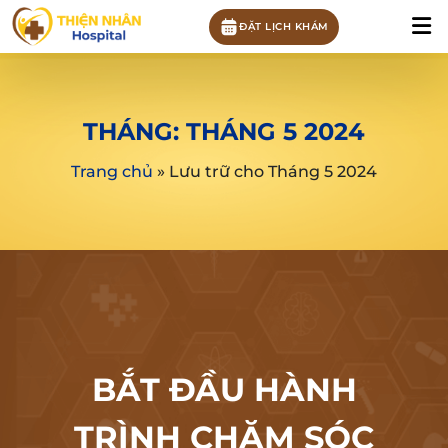
ĐẶT LỊCH KHÁM
THÁNG:
THÁNG 5 2024
Trang chủ
»
Lưu trữ cho Tháng 5 2024
BẮT ĐẦU HÀNH
TRÌNH CHĂM SÓC