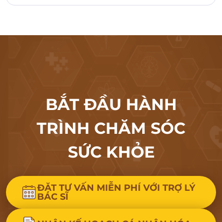
BẮT ĐẦU HÀNH
TRÌNH CHĂM SÓC
SỨC KHỎE
ĐẶT TƯ VẤN MIỄN PHÍ VỚI TRỢ LÝ
BÁC SĨ