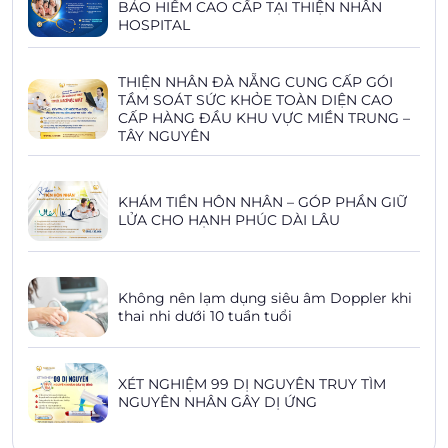
BẢO HIỂM CAO CẤP TẠI THIỆN NHÂN
HOSPITAL
THIỆN NHÂN ĐÀ NẴNG CUNG CẤP GÓI
TẦM SOÁT SỨC KHỎE TOÀN DIỆN CAO
CẤP HÀNG ĐẦU KHU VỰC MIỀN TRUNG –
TÂY NGUYÊN
KHÁM TIỀN HÔN NHÂN – GÓP PHẦN GIỮ
LỬA CHO HẠNH PHÚC DÀI LÂU
Không nên lạm dụng siêu âm Doppler khi
thai nhi dưới 10 tuần tuổi
XÉT NGHIỆM 99 DỊ NGUYÊN TRUY TÌM
NGUYÊN NHÂN GÂY DỊ ỨNG