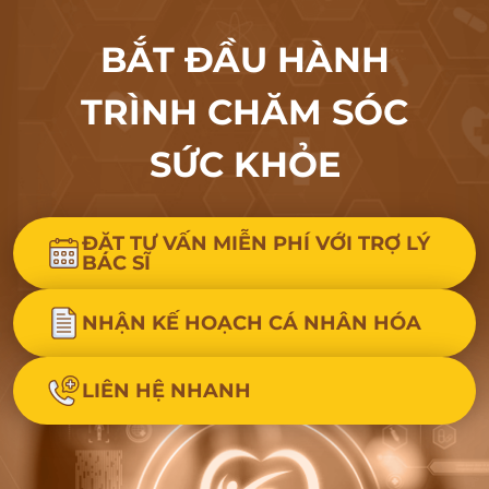
BẮT ĐẦU HÀNH
TRÌNH CHĂM SÓC
SỨC KHỎE
ĐẶT TƯ VẤN MIỄN PHÍ VỚI TRỢ LÝ
BÁC SĨ
NHẬN KẾ HOẠCH CÁ NHÂN HÓA
LIÊN HỆ NHANH