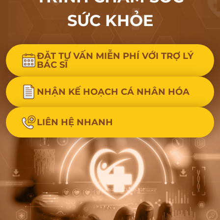
SỨC KHỎE
ĐẶT TƯ VẤN MIỄN PHÍ VỚI TRỢ LÝ
BÁC SĨ
NHẬN KẾ HOẠCH CÁ NHÂN HÓA
LIÊN HỆ NHANH