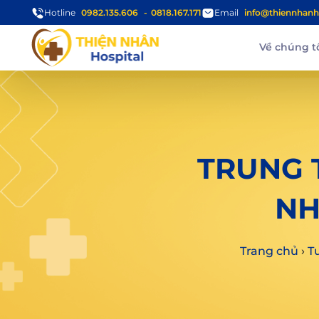
Hotline
0982.135.606
0818.167.171
Email
info@thiennhanh
Về chúng t
TRUNG 
NH
Trang chủ
›
T