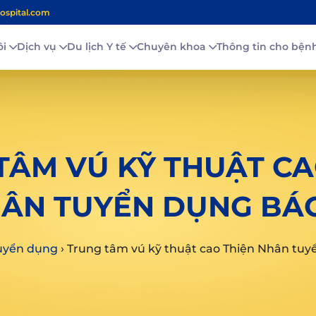
ospital.com
ôi
Dịch vụ
Du lịch Y tế
Chuyên khoa
Thông tin cho bệ
TÂM VÚ KỸ THUẬT CA
ÂN TUYỂN DỤNG BÁC
uyển dụng
›
Trung tâm vú kỹ thuật cao Thiện Nhân tuyể