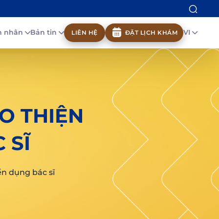
nh nhân
Bản tin
VI
LIÊN HỆ
ĐẶT LỊCH KHÁM
O THIỆN
 SĨ
n dụng bác sĩ