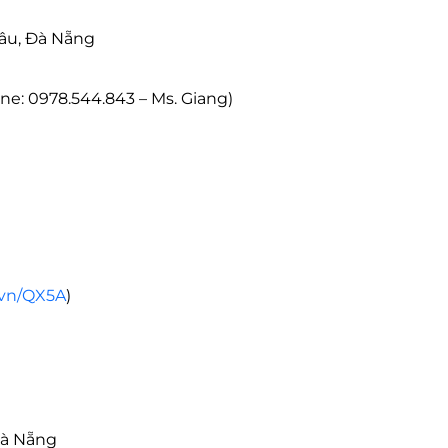
ải Châu, Đà Nẵng
e: 0978.544.843 – Ms. Giang)
t.vn/QX5A
)
Đà Nẵng