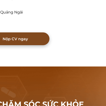
. Quảng Ngãi
Nộp CV ngay
CHĂM SÓC
SỨC KHỎE