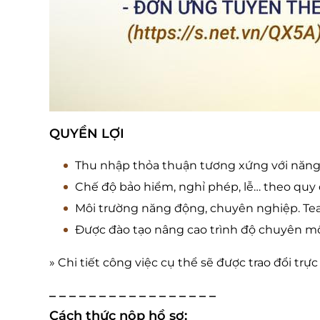
QUYỀN LỢI
Thu nhập thỏa thuận tương xứng với năng 
Chế độ bảo hiểm, nghỉ phép, lễ… theo quy 
Môi trường năng động, chuyên nghiệp. T
Được đào tạo nâng cao trình độ chuyên m
» Chi tiết công việc cụ thể sẽ được trao đổi trự
– – – – – – – – – – – – – – – – –
Cách thức nộp hồ sơ: