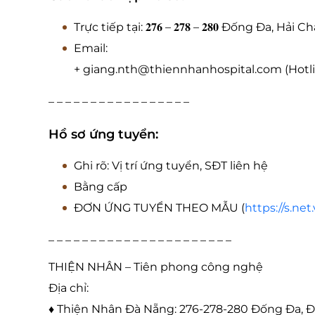
Trực tiếp tại: 𝟐𝟕𝟔 – 𝟐𝟕𝟖 – 𝟐𝟖𝟎 Đống Đa, H
Email:
+ giang.nth@thiennhanhospital.com (Hotlin
– – – – – – – – – – – – – – – – –
Hồ sơ ứng tuyển:
Ghi rõ: Vị trí ứng tuyển, SĐT liên hệ
Bằng cấp
ĐƠN ỨNG TUYỂN THEO MẪU (
https://s.ne
– – – – – – – – – – – – – – – – – – – – – –
THIỆN NHÂN – Tiên phong công nghệ
Địa chỉ:
♦ Thiện Nhân Đà Nẵng: 276-278-280 Đống Đa, 