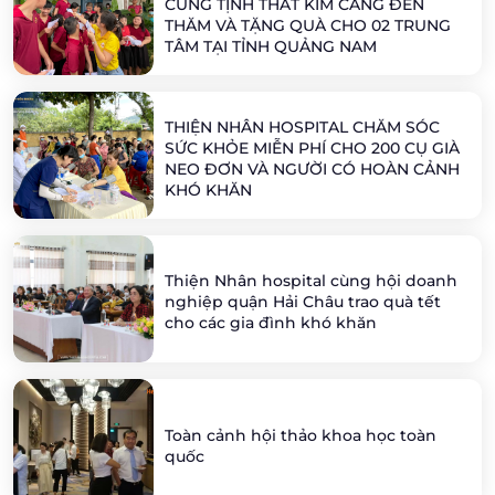
CÙNG TỊNH THẤT KIM CANG ĐẾN
THĂM VÀ TẶNG QUÀ CHO 02 TRUNG
TÂM TẠI TỈNH QUẢNG NAM
THIỆN NHÂN HOSPITAL CHĂM SÓC
SỨC KHỎE MIỄN PHÍ CHO 200 CỤ GIÀ
NEO ĐƠN VÀ NGƯỜI CÓ HOÀN CẢNH
KHÓ KHĂN
Thiện Nhân hospital cùng hội doanh
nghiệp quận Hải Châu trao quà tết
cho các gia đình khó khăn
Toàn cảnh hội thảo khoa học toàn
quốc