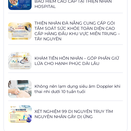
BẢO HIỂM CAO CẤP TẠI THIỆN NHÂN
HOSPITAL
THIỆN NHÂN ĐÀ NẴNG CUNG CẤP GÓI
TẦM SOÁT SỨC KHỎE TOÀN DIỆN CAO
CẤP HÀNG ĐẦU KHU VỰC MIỀN TRUNG –
TÂY NGUYÊN
KHÁM TIỀN HÔN NHÂN – GÓP PHẦN GIỮ
LỬA CHO HẠNH PHÚC DÀI LÂU
Không nên lạm dụng siêu âm Doppler khi
thai nhi dưới 10 tuần tuổi
XÉT NGHIỆM 99 DỊ NGUYÊN TRUY TÌM
NGUYÊN NHÂN GÂY DỊ ỨNG