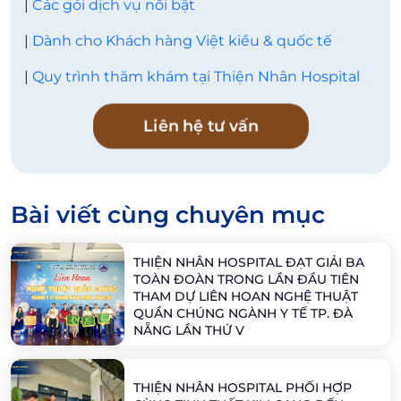
|
Các gói dịch vụ nổi bật
|
Dành cho Khách hàng Việt kiều & quốc tế
|
Quy trình thăm khám tại Thiện Nhân Hospital
Liên hệ tư vấn
Bài viết cùng chuyên mục
THIỆN NHÂN HOSPITAL ĐẠT GIẢI BA
TOÀN ĐOÀN TRONG LẦN ĐẦU TIÊN
THAM DỰ LIÊN HOAN NGHỆ THUẬT
QUẦN CHÚNG NGÀNH Y TẾ TP. ĐÀ
NẴNG LẦN THỨ V
THIỆN NHÂN HOSPITAL PHỐI HỢP