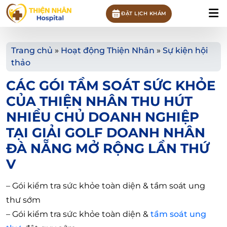
ĐẶT LỊCH KHÁM
Trang chủ
»
Hoạt động Thiện Nhân
»
Sự kiện hội
thảo
CÁC GÓI TẦM SOÁT SỨC KHỎE
CỦA THIỆN NHÂN THU HÚT
NHIỀU CHỦ DOANH NGHIỆP
TẠI GIẢI GOLF DOANH NHÂN
ĐÀ NẴNG MỞ RỘNG LẦN THỨ
V
– Gói kiểm tra sức khỏe toàn diện & tầm soát ung
thư sớm
– Gói kiểm tra sức khỏe toàn diện &
tầm soát ung