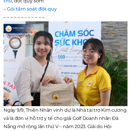
thư
, đột quỵ sớm
–
Gói tầm soát đột quỵ
– – – – – – – – – – – –
Ngày 9/9, Thiện Nhân vinh dự là Nhà tài trợ Kim cương
và là đơn vị hỗ trợ y tế cho giải Golf Doanh nhân Đà
Nẵng mở rộng lần thứ V – năm 2023. Giải do Hội