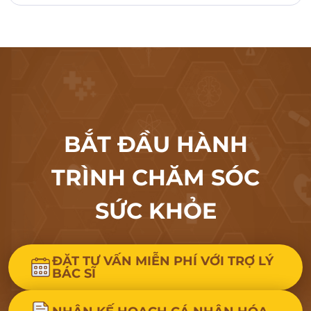
BẮT ĐẦU HÀNH
TRÌNH CHĂM SÓC
SỨC KHỎE
ĐẶT TƯ VẤN MIỄN PHÍ VỚI TRỢ LÝ
BÁC SĨ