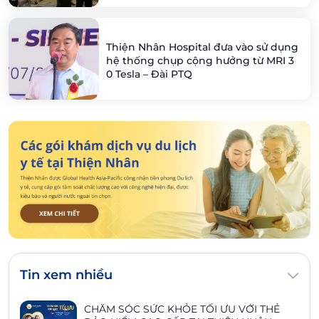
Thiện Nhân Hospital đưa vào sử dụng
hệ thống chụp cộng hưởng từ MRI 3
0 Tesla – Đài PTQ
Tin xem nhiều
CHĂM SÓC SỨC KHỎE TỐI ƯU VỚI THẺ