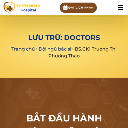
ĐẶT LỊCH KHÁM
LƯU TRỮ:
DOCTORS
Trang chủ
›
Đội ngũ bác sĩ
›
BS.CKI Trương Thị
Phương Thao
BẮT ĐẦU HÀNH