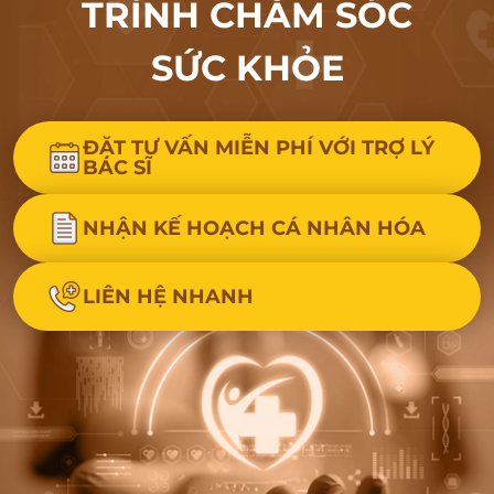
TRÌNH CHĂM SÓC
SỨC KHỎE
ĐẶT TƯ VẤN MIỄN PHÍ VỚI TRỢ LÝ
BÁC SĨ
NHẬN KẾ HOẠCH CÁ NHÂN HÓA
LIÊN HỆ NHANH