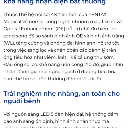
khả năng nhận diện bất thường
Thuộc thế hệ nội soi 4K tiên tiến của PENTAX
Medical về nội soi, công nghệ nhuộm màu I-scan và
Optical Enhancement (OE) hỗ trợ chế độ hiển thị
song song để so sánh hình ảnh OE và hình ảnh trắng
(WL), tăng cường và phóng đại hình ảnh, hỗ trợ tốt
trong việc sàng lọc và chẩn đoán các bệnh lý trên
ống tiêu hóa như viêm, loét… kể cả ung thư sớm.
Đầu ống soi có khả năng uốn cong 210 độ, giúp nhìn
nhận, đánh giá mọi ngóc ngách ở đường tiêu hóa,
hạn chế bỏ sót tổn thương đến mức tối đa.
Trải nghiệm nhẹ nhàng, an toàn cho
người bệnh
Với nguồn sáng LED 5 đèn hiện đại, hệ thống đảm
bảo ánh sáng ổn định, hình ảnh chân thực mà