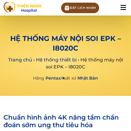
ĐẶT LỊCH KHÁM
HỆ THỐNG MÁY NỘI SOI EPK –
I8020C
Trang chủ
›
Hệ thống thiết bị
›
Hệ thống máy nội
soi EPK – I8020C
Hãng
Pentax
Xuất xứ
Nhật Bản
Chuẩn hình ảnh 4K nâng tầm chẩn
đoán sớm ung thư tiêu hóa