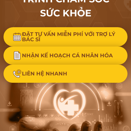
SỨC KHỎE
ĐẶT TƯ VẤN MIỄN PHÍ VỚI TRỢ LÝ
BÁC SĨ
NHẬN KẾ HOẠCH CÁ NHÂN HÓA
LIÊN HỆ NHANH