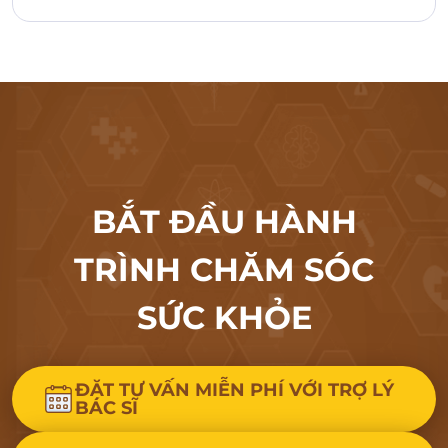
BẮT ĐẦU HÀNH
TRÌNH CHĂM SÓC
SỨC KHỎE
ĐẶT TƯ VẤN MIỄN PHÍ VỚI TRỢ LÝ
BÁC SĨ