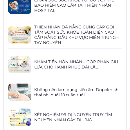
CHĂM SÓC SỨC KHỎE TỐI ƯU VỚI THẺ
BẢO HIỂM CAO CẤP TẠI THIỆN NHÂN
HOSPITAL
THIỆN NHÂN ĐÀ NẴNG CUNG CẤP GÓI
TẦM SOÁT SỨC KHỎE TOÀN DIỆN CAO
CẤP HÀNG ĐẦU KHU VỰC MIỀN TRUNG –
TÂY NGUYÊN
KHÁM TIỀN HÔN NHÂN – GÓP PHẦN GIỮ
LỬA CHO HẠNH PHÚC DÀI LÂU
Không nên lạm dụng siêu âm Doppler khi
thai nhi dưới 10 tuần tuổi
XÉT NGHIỆM 99 DỊ NGUYÊN TRUY TÌM
NGUYÊN NHÂN GÂY DỊ ỨNG