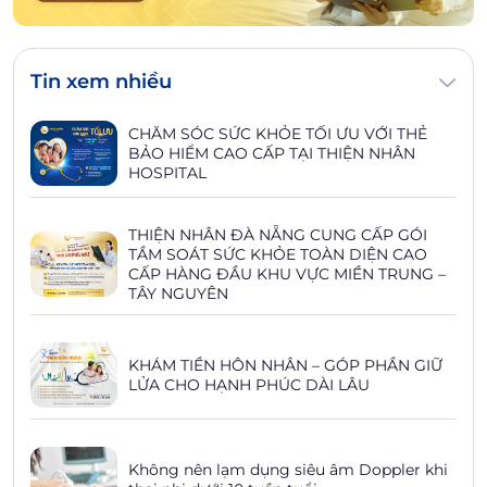
Tin xem nhiều
CHĂM SÓC SỨC KHỎE TỐI ƯU VỚI THẺ
BẢO HIỂM CAO CẤP TẠI THIỆN NHÂN
HOSPITAL
THIỆN NHÂN ĐÀ NẴNG CUNG CẤP GÓI
TẦM SOÁT SỨC KHỎE TOÀN DIỆN CAO
CẤP HÀNG ĐẦU KHU VỰC MIỀN TRUNG –
TÂY NGUYÊN
KHÁM TIỀN HÔN NHÂN – GÓP PHẦN GIỮ
LỬA CHO HẠNH PHÚC DÀI LÂU
Không nên lạm dụng siêu âm Doppler khi