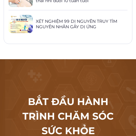
thai nhi dưới 10 tuần tuổi
XÉT NGHIỆM 99 DỊ NGUYÊN TRUY TÌM
NGUYÊN NHÂN GÂY DỊ ỨNG
BẮT ĐẦU HÀNH
TRÌNH CHĂM SÓC
SỨC KHỎE