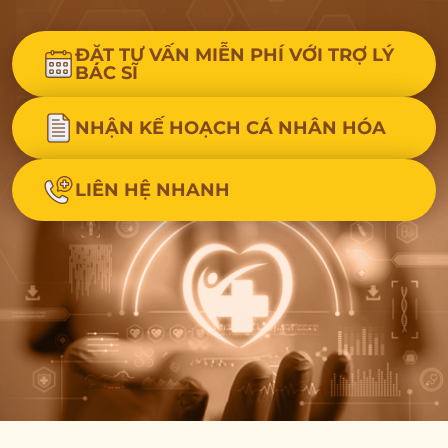
ĐẶT TƯ VẤN MIỄN PHÍ VỚI TRỢ LÝ
BÁC SĨ
NHẬN KẾ HOẠCH CÁ NHÂN HÓA
LIÊN HỆ NHANH