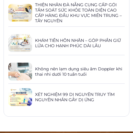
THIỆN NHÂN ĐÀ NẴNG CUNG CẤP GÓI
TẦM SOÁT SỨC KHỎE TOÀN DIỆN CAO
CẤP HÀNG ĐẦU KHU VỰC MIỀN TRUNG –
TÂY NGUYÊN
KHÁM TIỀN HÔN NHÂN – GÓP PHẦN GIỮ
LỬA CHO HẠNH PHÚC DÀI LÂU
Không nên lạm dụng siêu âm Doppler khi
thai nhi dưới 10 tuần tuổi
XÉT NGHIỆM 99 DỊ NGUYÊN TRUY TÌM
NGUYÊN NHÂN GÂY DỊ ỨNG