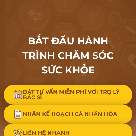
BẮT ĐẦU HÀNH
TRÌNH CHĂM SÓC
SỨC KHỎE
ĐẶT TƯ VẤN MIỄN PHÍ VỚI TRỢ LÝ
BÁC SĨ
NHẬN KẾ HOẠCH CÁ NHÂN HÓA
LIÊN HỆ NHANH