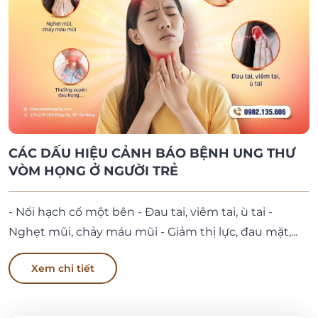
CÁC DẤU HIỆU CẢNH BÁO BỆNH UNG THƯ
VÒM HỌNG Ở NGƯỜI TRẺ
- Nổi hạch cổ một bên - Đau tai, viêm tai, ù tai -
Nghẹt mũi, chảy máu mũi - Giảm thị lực, đau mặt,...
Xem chi tiết