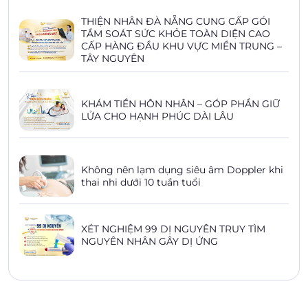
THIỆN NHÂN ĐÀ NẴNG CUNG CẤP GÓI
TẦM SOÁT SỨC KHỎE TOÀN DIỆN CAO
CẤP HÀNG ĐẦU KHU VỰC MIỀN TRUNG –
TÂY NGUYÊN
KHÁM TIỀN HÔN NHÂN – GÓP PHẦN GIỮ
LỬA CHO HẠNH PHÚC DÀI LÂU
Không nên lạm dụng siêu âm Doppler khi
thai nhi dưới 10 tuần tuổi
XÉT NGHIỆM 99 DỊ NGUYÊN TRUY TÌM
NGUYÊN NHÂN GÂY DỊ ỨNG