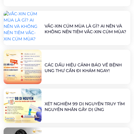
VẮC-XIN CÚM MÙA LÀ GÌ? AI NÊN VÀ
KHÔNG NÊN TIÊM VẮC-XIN CÚM MÙA?
CÁC DẤU HIỆU CẢNH BÁO VỀ BỆNH
UNG THƯ CẦN ĐI KHÁM NGAY!
XÉT NGHIỆM 99 DỊ NGUYÊN TRUY TÌM
NGUYÊN NHÂN GÂY DỊ ỨNG