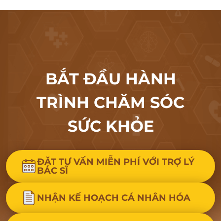
BẮT ĐẦU HÀNH
TRÌNH CHĂM SÓC
SỨC KHỎE
ĐẶT TƯ VẤN MIỄN PHÍ VỚI TRỢ LÝ
BÁC SĨ
NHẬN KẾ HOẠCH CÁ NHÂN HÓA