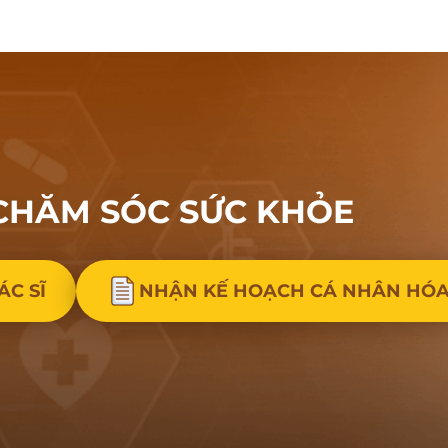
CHĂM SÓC
SỨC KHỎE
ÁC SĨ
NHẬN KẾ HOẠCH CÁ NHÂN HÓ