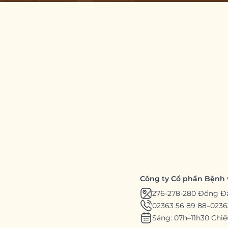
Công ty Cổ phần Bệnh 
276-278-280 Đống Đ
02363 56 89 88
–
0236
Sáng: 07h–11h30 Chiề