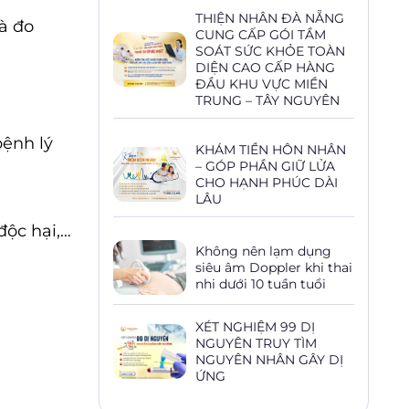
THIỆN NHÂN ĐÀ NẴNG
à đo
CUNG CẤP GÓI TẦM
SOÁT SỨC KHỎE TOÀN
DIỆN CAO CẤP HÀNG
ĐẦU KHU VỰC MIỀN
TRUNG – TÂY NGUYÊN
bệnh lý
KHÁM TIỀN HÔN NHÂN
– GÓP PHẦN GIỮ LỬA
CHO HẠNH PHÚC DÀI
LÂU
độc hại,…
Không nên lạm dụng
siêu âm Doppler khi thai
nhi dưới 10 tuần tuổi
XÉT NGHIỆM 99 DỊ
NGUYÊN TRUY TÌM
NGUYÊN NHÂN GÂY DỊ
ỨNG