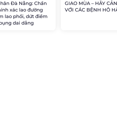
Nhân Đà Nẵng: Chẩn
GIAO MÙA – HÃY CẢ
ính xác lao đường
VỚI CÁC BỆNH HÔ H
m lao phổi, dứt điểm
bụng dai dẳng