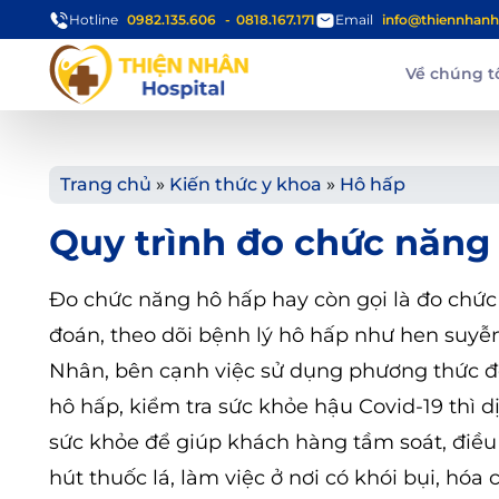
Hotline
0982.135.606
0818.167.171
Email
info@thiennhanh
Về chúng t
Trang chủ
»
Kiến thức y khoa
»
Hô hấp
Quy trình đo chức năng
Đo chức năng hô hấp hay còn gọi là đo chức
đoán, theo dõi bệnh lý hô hấp như hen suyễn
Nhân, bên cạnh việc sử dụng phương thức đ
hô hấp, kiểm tra sức khỏe hậu Covid-19 thì
sức khỏe để giúp khách hàng tầm soát, điều 
hút thuốc lá, làm việc ở nơi có khói bụi, hóa 