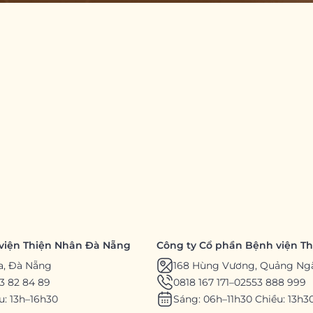
viện Thiện Nhân Đà Nẵng
Công ty Cổ phần Bệnh viện T
a, Đà Nẵng
168 Hùng Vương, Quảng Ng
3 82 84 89
0818 167 171
–
02553 888 999
u: 13h–16h30
Sáng: 06h–11h30 Chiều: 13h3