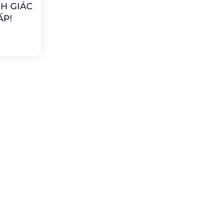
NH GIÁC
ẤP!