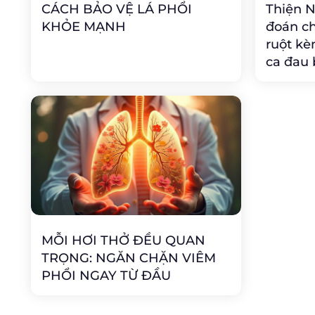
CÁCH BẢO VỆ LÁ PHỔI
Thiện 
KHỎE MẠNH
đoán ch
ruột kè
ca đau 
MỖI HƠI THỞ ĐỀU QUAN
TRỌNG: NGĂN CHẶN VIÊM
PHỔI NGAY TỪ ĐẦU