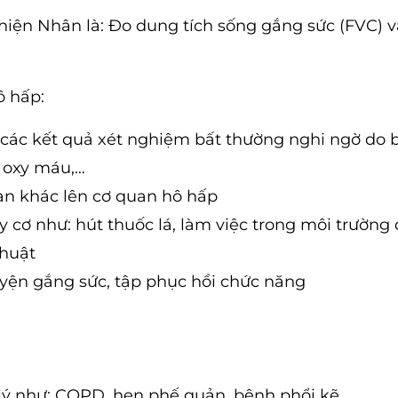
hiện Nhân là: Đo dung tích sống gắng sức (FVC) v
ô hấp:
 các kết quả xét nghiệm bất thường nghi ngờ do 
m oxy máu,…
oạn khác lên cơ quan hô hấp
 cơ như: hút thuốc lá, làm việc trong môi trường 
thuật
uyện gắng sức, tập phục hồi chức năng
 lý như: COPD, hen phế quản, bệnh phổi kẽ,…