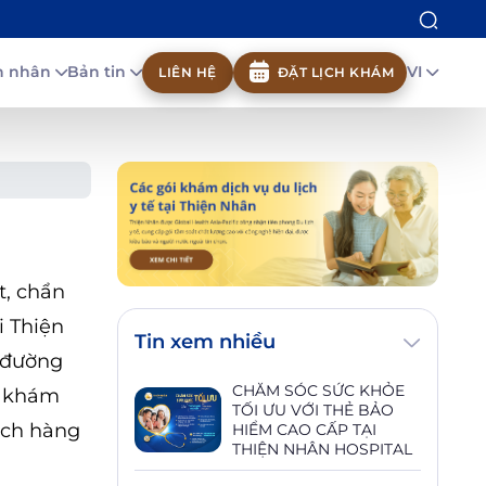
nh nhân
Bản tin
VI
LIÊN HỆ
ĐẶT LỊCH KHÁM
t, chẩn
i Thiện
Tin xem nhiều
 đường
CHĂM SÓC SỨC KHỎE
i khám
TỐI ƯU VỚI THẺ BẢO
ách hàng
HIỂM CAO CẤP TẠI
THIỆN NHÂN HOSPITAL