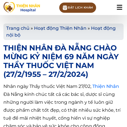
ĐẶT LỊCH KHÁM
Trang chủ
»
Hoạt động Thiện Nhân
»
Hoạt động
nội bộ
THIỆN NHÂN ĐÀ NẴNG CHÀO
MỪNG KỶ NIỆM 69 NĂM NGÀY
THẦY THUỐC VIỆT NAM
(27/2/1955 – 27/2/2024)
Nhân ngày Thầy thuốc Việt Nam 27/02,
Thiện Nhân
Đà Nẵng kính chúc tất cả các bác sĩ, dược sĩ cùng
những người làm việc trong ngành y tế luôn giữ
được phẩm chất tốt đẹp, có thật nhiều sức khỏe, trí
tuệ để mãi nhiệt huyết, cống hiến vì sự nghiệp
chăm sóc và bảo vệ sức khỏe cho cộng đồng.