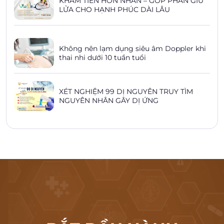
KHÁM TIỀN HÔN NHÂN – GÓP PHẦN GIỮ
LỬA CHO HẠNH PHÚC DÀI LÂU
Không nên lạm dụng siêu âm Doppler khi
thai nhi dưới 10 tuần tuổi
XÉT NGHIỆM 99 DỊ NGUYÊN TRUY TÌM
NGUYÊN NHÂN GÂY DỊ ỨNG