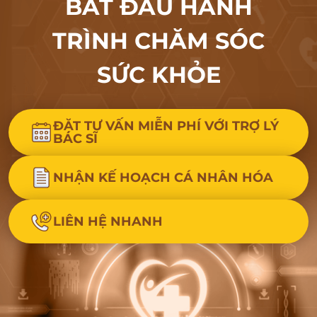
BẮT ĐẦU HÀNH
TRÌNH CHĂM SÓC
SỨC KHỎE
ĐẶT TƯ VẤN MIỄN PHÍ VỚI TRỢ LÝ
BÁC SĨ
NHẬN KẾ HOẠCH CÁ NHÂN HÓA
LIÊN HỆ NHANH