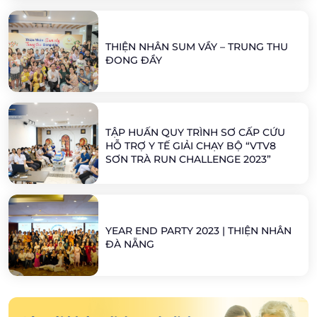
THIỆN NHÂN SUM VẦY – TRUNG THU
ĐONG ĐẦY
TẬP HUẤN QUY TRÌNH SƠ CẤP CỨU
HỖ TRỢ Y TẾ GIẢI CHẠY BỘ “VTV8
SƠN TRÀ RUN CHALLENGE 2023”
YEAR END PARTY 2023 | THIỆN NHÂN
ĐÀ NẴNG