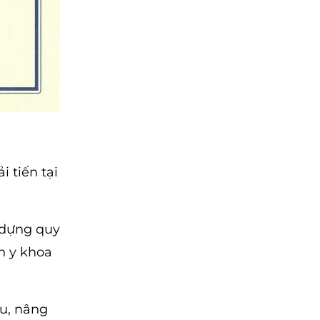
 tiến tại
y dựng quy
n y khoa
u, nâng