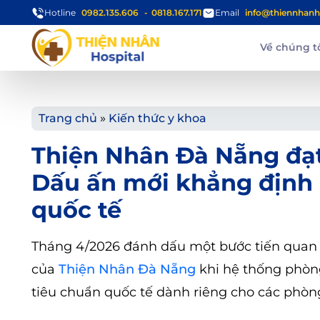
Hotline
0982.135.606
0818.167.171
Email
info@thiennhanh
Về chúng t
Trang chủ
»
Kiến thức y khoa
Thiện Nhân Đà Nẵng đạt
Dấu ấn mới khẳng định 
quốc tế
Tháng 4/2026 đánh dấu một bước tiến quan 
của
Thiện Nhân Đà Nẵng
khi hệ thống phòng
tiêu chuẩn quốc tế dành riêng cho các phòng