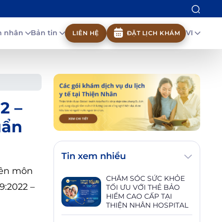
nh nhân
Bản tin
VI
LIÊN HỆ
ĐẶT LỊCH KHÁM
2 –
uẩn
Tin xem nhiều
yên môn
CHĂM SÓC SỨC KHỎE
9:2022 –
TỐI ƯU VỚI THẺ BẢO
HIỂM CAO CẤP TẠI
THIỆN NHÂN HOSPITAL