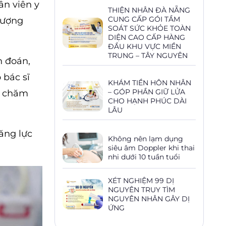
ân viên y
THIỆN NHÂN ĐÀ NẴNG
CUNG CẤP GÓI TẦM
lượng
SOÁT SỨC KHỎE TOÀN
DIỆN CAO CẤP HÀNG
ĐẦU KHU VỰC MIỀN
TRUNG – TÂY NGUYÊN
n đoán,
 bác sĩ
KHÁM TIỀN HÔN NHÂN
– GÓP PHẦN GIỮ LỬA
ả chăm
CHO HẠNH PHÚC DÀI
LÂU
ăng lực
Không nên lạm dụng
siêu âm Doppler khi thai
nhi dưới 10 tuần tuổi
XÉT NGHIỆM 99 DỊ
NGUYÊN TRUY TÌM
NGUYÊN NHÂN GÂY DỊ
ỨNG