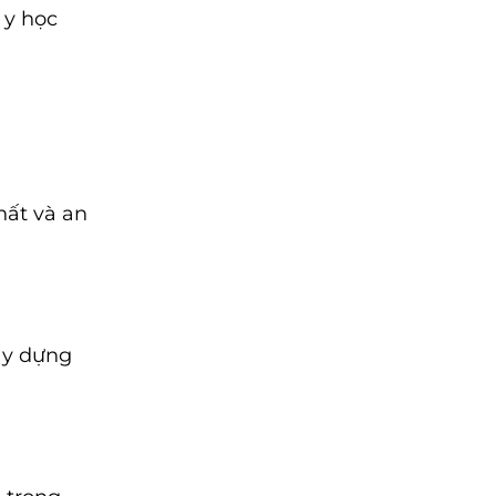
 y học
hất và an
xây dựng