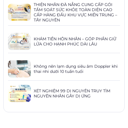
THIỆN NHÂN ĐÀ NẴNG CUNG CẤP GÓI
TẦM SOÁT SỨC KHỎE TOÀN DIỆN CAO
CẤP HÀNG ĐẦU KHU VỰC MIỀN TRUNG –
TÂY NGUYÊN
KHÁM TIỀN HÔN NHÂN – GÓP PHẦN GIỮ
LỬA CHO HẠNH PHÚC DÀI LÂU
Không nên lạm dụng siêu âm Doppler khi
thai nhi dưới 10 tuần tuổi
XÉT NGHIỆM 99 DỊ NGUYÊN TRUY TÌM
NGUYÊN NHÂN GÂY DỊ ỨNG