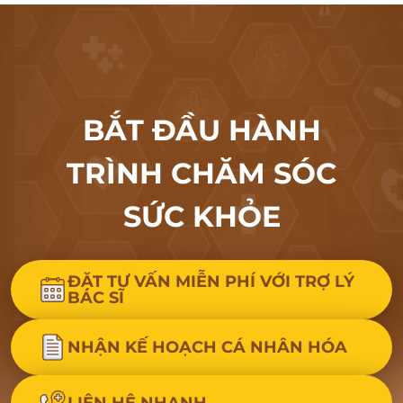
BẮT ĐẦU HÀNH
TRÌNH CHĂM SÓC
SỨC KHỎE
ĐẶT TƯ VẤN MIỄN PHÍ VỚI TRỢ LÝ
BÁC SĨ
NHẬN KẾ HOẠCH CÁ NHÂN HÓA
LIÊN HỆ NHANH