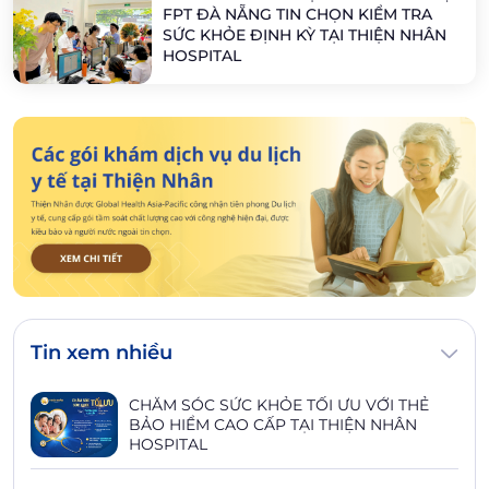
FPT ĐÀ NẴNG TIN CHỌN KIỂM TRA
SỨC KHỎE ĐỊNH KỲ TẠI THIỆN NHÂN
HOSPITAL
Tin xem nhiều
CHĂM SÓC SỨC KHỎE TỐI ƯU VỚI THẺ
BẢO HIỂM CAO CẤP TẠI THIỆN NHÂN
HOSPITAL