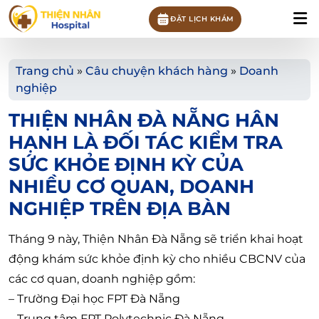
ĐẶT LỊCH KHÁM
Trang chủ
»
Câu chuyện khách hàng
»
Doanh
nghiệp
THIỆN NHÂN ĐÀ NẴNG HÂN
HẠNH LÀ ĐỐI TÁC KIỂM TRA
SỨC KHỎE ĐỊNH KỲ CỦA
NHIỀU CƠ QUAN, DOANH
NGHIỆP TRÊN ĐỊA BÀN
Tháng 9 này, Thiện Nhân Đà Nẵng sẽ triển khai hoạt
động khám sức khỏe định kỳ cho nhiều CBCNV của
các cơ quan, doanh nghiệp gồm:
– Trường Đại học FPT Đà Nẵng
– Trung tâm FPT Polytechnic Đà Nẵng