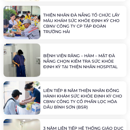
THIỆN NHÂN ĐÀ NẴNG TỔ CHỨC LẤY
MÁU KHÁM SỨC KHỎE ĐỊNH KỲ CHO
CBNV CÔNG TY CP TẬP ĐOÀN
TRƯỜNG HẢI
BỆNH VIỆN RĂNG – HÀM – MẶT ĐÀ
NẴNG CHỌN KIỂM TRA SỨC KHỎE
ĐỊNH KỲ TẠI THIỆN NHÂN HOSPITAL
LIÊN TIẾP 8 NĂM THIỆN NHÂN ĐỒNG
HÀNH KHÁM SỨC KHỎE ĐỊNH KỲ CHO
CBNV CÔNG TY CỔ PHẦN LỌC HÓA
DẦU BÌNH SƠN (BSR)
3 NĂM LIÊN TIẾP HỆ THỐNG GIÁO DỤC