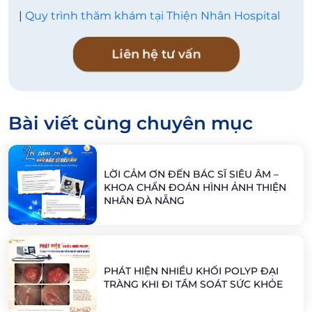
|
Quy trình thăm khám tại Thiện Nhân Hospital
Liên hệ tư vấn
Bài viết cùng chuyên mục
LỜI CẢM ƠN ĐẾN BÁC SĨ SIÊU ÂM –
KHOA CHẨN ĐOÁN HÌNH ẢNH THIỆN
NHÂN ĐÀ NẴNG
PHÁT HIỆN NHIỀU KHỐI POLYP ĐẠI
TRÀNG KHI ĐI TẦM SOÁT SỨC KHỎE