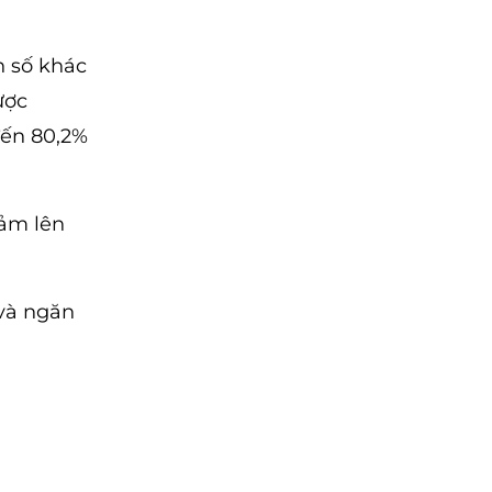
n số khác
ược
đến 80,2%
iảm lên
 và ngăn