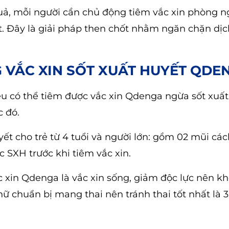
uả, mỗi người cần chủ động tiêm vắc xin phòng n
t. Đây là giải pháp then chốt nhằm ngăn chặn dị
 VẮC XIN SỐT XUẤT HUYẾT QDE
 đều có thể tiêm được vắc xin Qdenga ngừa sốt xuất
c đó.
ết cho trẻ từ 4 tuổi và người lớn: gồm 02 mũi cá
 SXH trước khi tiêm vắc xin.
c xin Qdenga là vắc xin sống, giảm độc lực nên k
 chuẩn bị mang thai nên tránh thai tốt nhất là 3