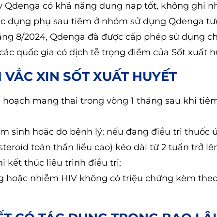
ấy Qdenga có khả năng dung nạp tốt, không ghi n
 tác dụng phụ sau tiêm ở nhóm sử dụng Qdenga t
áng 8/2024, Qdenga đã được cấp phép sử dụng c
 các quốc gia có dịch tễ trọng điểm của Sốt xuất h
 VẮC XIN SỐT XUẤT HUYẾT
hoạch mang thai trong vòng 1 tháng sau khi tiêm
 sinh hoặc do bệnh lý; nếu đang điều trị thuốc 
eroid toàn thần liều cao) kéo dài từ 2 tuần trở lê
 kết thúc liệu trình điều trị;
ng hoặc nhiễm HIV không có triệu chứng kèm the