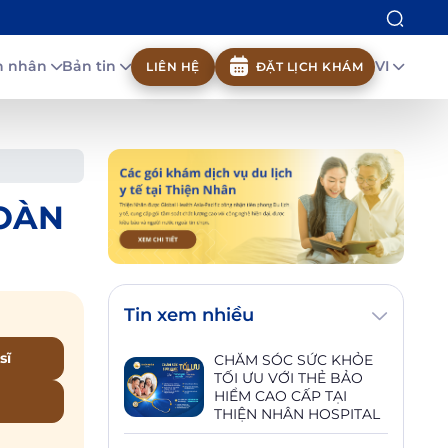
nh nhân
Bản tin
VI
LIÊN HỆ
ĐẶT LỊCH KHÁM
TOÀN
Tin xem nhiều
sĩ
CHĂM SÓC SỨC KHỎE
TỐI ƯU VỚI THẺ BẢO
HIỂM CAO CẤP TẠI
THIỆN NHÂN HOSPITAL