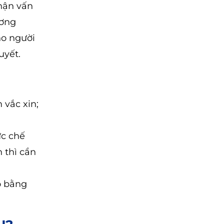
hận vấn
ương
ho người
uyết.
 vắc xin;
ức chế
n thì cần
o bằng