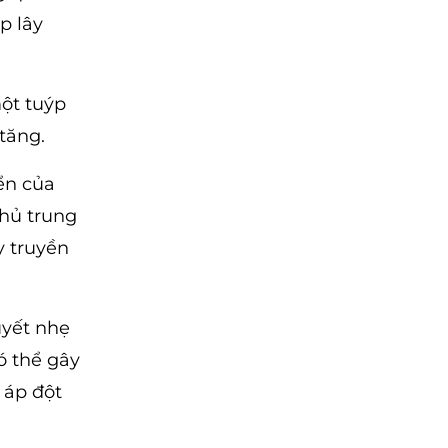
p lây
ột tuýp
tăng.
iển của
chủ trung
y truyền
uyết nhẹ
ó thể gây
 áp đột