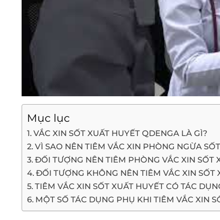
Mục lục
VẮC XIN SỐT XUẤT HUYẾT QDENGA LÀ GÌ?
VÌ SAO NÊN TIÊM VẮC XIN PHÒNG NGỪA SỐ
ĐỐI TƯỢNG NÊN TIÊM PHÒNG VẮC XIN SỐT
ĐỐI TƯỢNG KHÔNG NÊN TIÊM VẮC XIN SỐT 
TIÊM VẮC XIN SỐT XUẤT HUYẾT CÓ TÁC DỤ
MỘT SỐ TÁC DỤNG PHỤ KHI TIÊM VẮC XIN 