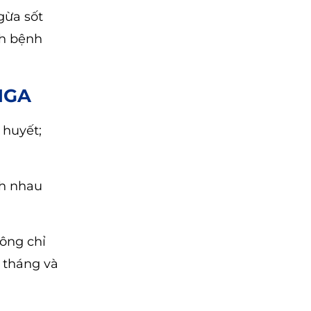
gừa sốt
ch bệnh
NGA
 huyết;
ch nhau
hông chỉ
 tháng và