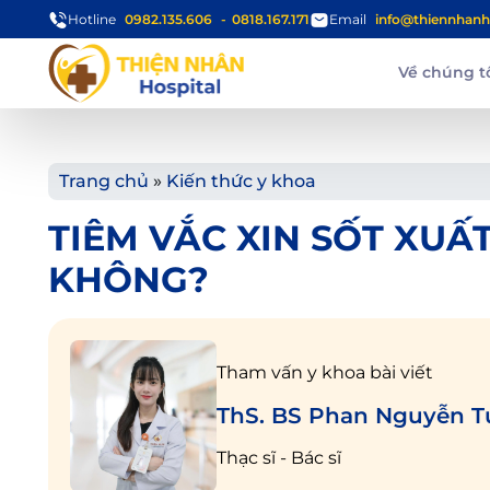
Hotline
0982.135.606
0818.167.171
Email
info@thiennhanh
Về chúng t
Trang chủ
»
Kiến thức y khoa
TIÊM VẮC XIN SỐT XU
KHÔNG?
Tham vấn y khoa bài viết
ThS. BS Phan Nguyễn 
Thạc sĩ - Bác sĩ