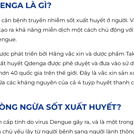
ENGA LÀ GÌ?
 căn bệnh truyền nhiễm sốt xuất huyết ở người. V
 tạo ra khả năng miễn dịch một cách chủ động với
engue.
ợc phát triển bởi Hãng vắc xin và dược phẩm Ta
 xuất huyết Qdenga được phê duyệt và đưa vào sử d
n 40 quốc gia trên thế giới. Đây là vắc xin sản x
hứa các kháng nguyên của cả 4 tuýp huyết thanh c
PHÒNG NGỪA SỐT XUẤT HUYẾT?
 cấp tính do virus Dengue gây ra, và là một tron
 chủ yếu lây từ người bệnh sang người lành thôn