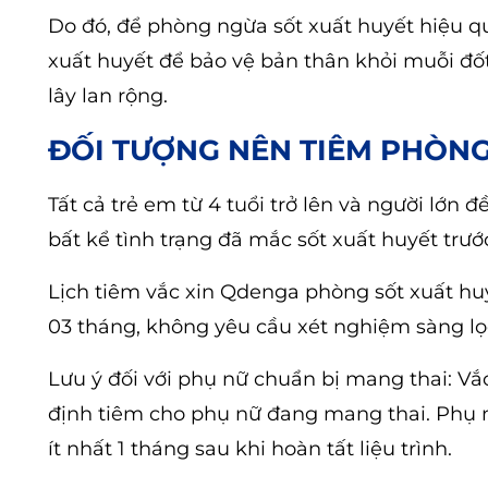
Do đó, để phòng ngừa sốt xuất huyết hiệu q
xuất huyết để bảo vệ bản thân khỏi muỗi đố
lây lan rộng.
ĐỐI TƯỢNG NÊN TIÊM PHÒNG
Tất cả trẻ em từ 4 tuổi trở lên và người lớn
bất kể tình trạng đã mắc sốt xuất huyết trướ
Lịch tiêm vắc xin Qdenga phòng sốt xuất huy
03 tháng, không yêu cầu xét nghiệm sàng lọc
Lưu ý đối với phụ nữ chuẩn bị mang thai: Vắ
định tiêm cho phụ nữ đang mang thai. Phụ nữ
ít nhất 1 tháng sau khi hoàn tất liệu trình.