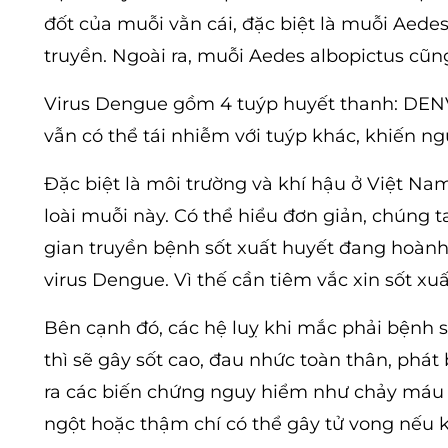
đốt của muỗi vằn cái, đặc biệt là muỗi Aede
truyền. Ngoài ra, muỗi Aedes albopictus cũn
Virus Dengue gồm 4 tuýp huyết thanh: DEN
vẫn có thể tái nhiễm với tuýp khác, khiến 
Đặc biệt là môi trường và khí hậu ở Việt Nam
loài muỗi này. Có thể hiểu đơn giản, chúng 
gian truyền bệnh sốt xuất huyết đang hoành 
virus Dengue. Vì thế cần tiêm vắc xin sốt x
Bên cạnh đó, các hệ luỵ khi mắc phải bệnh số
thì sẽ gây sốt cao, đau nhức toàn thân, phát
ra các biến chứng nguy hiểm như chảy máu n
ngột hoặc thậm chí có thể gây tử vong nếu kh