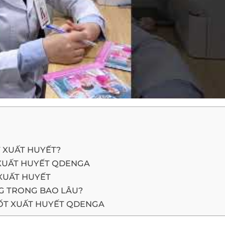
T XUẤT HUYẾT?
 XUẤT HUYẾT QDENGA
XUẤT HUYẾT
NG TRONG BAO LÂU?
SỐT XUẤT HUYẾT QDENGA