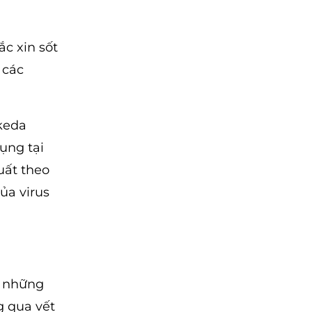
ắc xin sốt
 các
keda
ụng tại
uất theo
ủa virus
g những
g qua vết