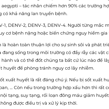
s aegypti – tác nhân chiếm hơn 90% các trường hợ
g có khả năng lan truyền bệnh.
V-1, DENV-2, DENV-3, DENV-4. Người từng mắc m
nguy cơ bệnh nặng hoặc biến chứng nguy hiểm gia 
 là hoàn toàn thuận lợi cho sự sinh sôi và phát tr
ta đang sống trong môi trường có đầy rẫy các vật 
hành và có thể đốt chúng ta bất cứ lúc nào để lâ
uất huyết để phòng tránh nguy cơ lây nhiễm.
t xuất huyết là rất đáng chú ý. Nếu bị sốt xuất h
 ban, … Còn nếu trong trường hợp xấu hơn thì rất c
ội tạng, suy tạng, rối loạn đông máu giảm huyết
ông được điều trị và xử lý kịp thời.