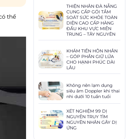
THIỆN NHÂN ĐÀ NẴNG
CUNG CẤP GÓI TẦM
có thể
SOÁT SỨC KHỎE TOÀN
DIỆN CAO CẤP HÀNG
ĐẦU KHU VỰC MIỀN
TRUNG – TÂY NGUYÊN
KHÁM TIỀN HÔN NHÂN
– GÓP PHẦN GIỮ LỬA
CHO HẠNH PHÚC DÀI
LÂU
Không nên lạm dụng
siêu âm Doppler khi thai
nhi dưới 10 tuần tuổi
XÉT NGHIỆM 99 DỊ
NGUYÊN TRUY TÌM
NGUYÊN NHÂN GÂY DỊ
ỨNG