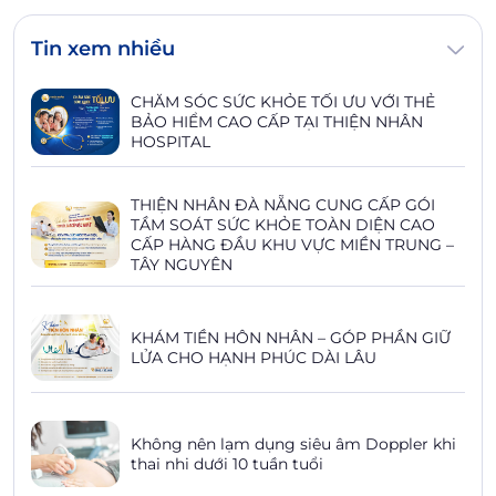
Tin xem nhiều
CHĂM SÓC SỨC KHỎE TỐI ƯU VỚI THẺ
BẢO HIỂM CAO CẤP TẠI THIỆN NHÂN
HOSPITAL
THIỆN NHÂN ĐÀ NẴNG CUNG CẤP GÓI
TẦM SOÁT SỨC KHỎE TOÀN DIỆN CAO
CẤP HÀNG ĐẦU KHU VỰC MIỀN TRUNG –
TÂY NGUYÊN
KHÁM TIỀN HÔN NHÂN – GÓP PHẦN GIỮ
LỬA CHO HẠNH PHÚC DÀI LÂU
Không nên lạm dụng siêu âm Doppler khi
thai nhi dưới 10 tuần tuổi