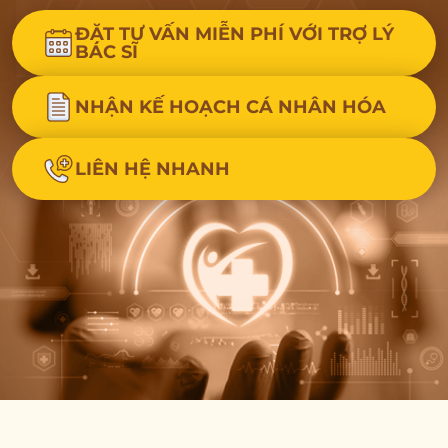
ĐẶT TƯ VẤN MIỄN PHÍ VỚI TRỢ LÝ
BÁC SĨ
NHẬN KẾ HOẠCH CÁ NHÂN HÓA
LIÊN HỆ NHANH