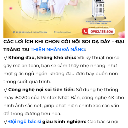
CÁC LỢI ÍCH KHI CHỌN GÓI NỘI SOI DẠ DÀY – ĐẠI
TRÀNG TẠI
THIỆN NHÂN ĐÀ NẴNG
:
√
Không đau, không khó chịu:
Với kỹ thuật nội soi
gây mê an toàn, bạn sẽ cảm thấy nhẹ nhàng, như
một giấc ngủ ngắn, không đau đớn hay buồn nôn
trong suốt quá trình.
√
Công nghệ nội soi tiên tiến:
Sử dụng hệ thống
máy i8020c của Pentax Nhật Bản, công nghệ 4K cho
hình ảnh sắc nét, giúp phát hiện chính xác các vấn
đề trong đường tiêu hóa.
√
Đội ngũ bác sĩ
giàu kinh nghiệm:
Các bác sĩ nội