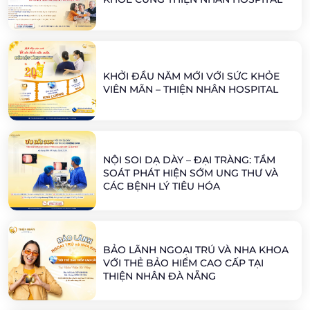
KHỞI ĐẦU NĂM MỚI VỚI SỨC KHỎE
VIÊN MÃN – THIỆN NHÂN HOSPITAL
NỘI SOI DẠ DÀY – ĐẠI TRÀNG: TẦM
SOÁT PHÁT HIỆN SỚM UNG THƯ VÀ
CÁC BỆNH LÝ TIÊU HÓA
BẢO LÃNH NGOẠI TRÚ VÀ NHA KHOA
VỚI THẺ BẢO HIỂM CAO CẤP TẠI
THIỆN NHÂN ĐÀ NẴNG