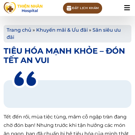
ĐẶT LỊCH KHÁM
Trang chủ
»
Khuyến mãi & Ưu đãi
»
Săn siêu ưu
đãi
TIÊU HÓA MẠNH KHỎE – ĐÓN
TẾT AN VUI
Tết đến rồi, mùa tiệc tùng, mâm cỗ ngập tràn đang
chờ đón bạn! Nhưng trước khi tận hưởng các món
ăn ngon, bạn đã chuẩn bị hệ tiêu hóa của mình thật