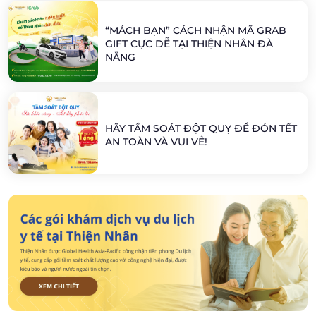
“MÁCH BẠN” CÁCH NHẬN MÃ GRAB
GIFT CỰC DỄ TẠI THIỆN NHÂN ĐÀ
NẴNG
HÃY TẦM SOÁT ĐỘT QUỴ ĐỂ ĐÓN TẾT
AN TOÀN VÀ VUI VẺ!