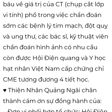
báu về giá trị của CT (chụp cắt lớp
vi tính) phổ trong việc chẩn đoán
sớm các bệnh lý tim mạch, đột quỵ
và ung thư, các bác sĩ, kỹ thuật viên
chẩn đoán hình ảnh có nhu cầu
còn được Hội Điện quang và Y học
hạt nhân Việt Nam cấp chứng chỉ
CME tương đương 4 tiết học.
♥ Thiện Nhân Quảng Ngãi chân
thành cám ơn sự đồng hành của:
– Đơn vị phối hợp tổ chức: Hội Điện