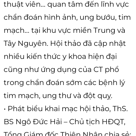
thuật viên… quan tâm đến lĩnh vực
chẩn đoán hình ảnh, ung bướu, tim
mạch… tại khu vực miền Trung và
Tây Nguyên. Hội thảo đã cập nhật
nhiều kiến thức y khoa hiện đại
cũng như ứng dụng của CT phổ
trong chẩn đoán sớm các bệnh lý
tim mạch, ung thư và đột quỵ.
• Phát biểu khai mạc hội thảo, ThS.
BS Ngô Đức Hải – Chủ tịch HĐQT,
Tổng Giám đốc Thiện Nhân chia sẻ: