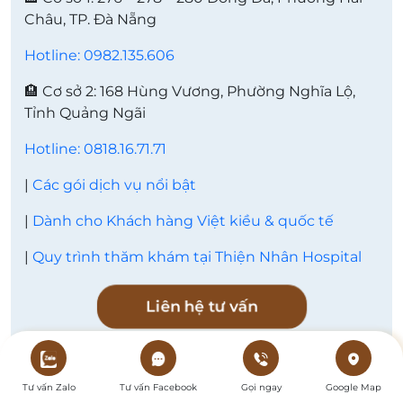
Châu, TP. Đà Nẵng
Hotline: 0982.135.606
🏨 Cơ sở 2: 168 Hùng Vương, Phường Nghĩa Lộ,
Tỉnh Quảng Ngãi
Hotline: 0818.16.71.71
|
Các gói dịch vụ nổi bật
|
Dành cho Khách hàng Việt kiều & quốc tế
|
Quy trình thăm khám tại Thiện Nhân Hospital
Liên hệ tư vấn
Tư vấn Zalo
Tư vấn Facebook
Gọi ngay
Google Map
Bài viết cùng chuyên mục