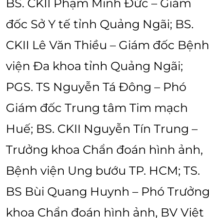
BS. CKII Phạm Minh Đức – Giám
đốc Sở Y tế tỉnh Quảng Ngãi; BS.
CKII Lê Văn Thiều – Giám đốc Bệnh
viện Đa khoa tỉnh Quảng Ngãi;
PGS. TS Nguyễn Tá Đông – Phó
Giám đốc Trung tâm Tim mạch
Huế; BS. CKII Nguyễn Tín Trung –
Trưởng khoa Chẩn đoán hình ảnh,
Bệnh viện Ung bướu TP. HCM; TS.
BS Bùi Quang Huynh – Phó Trưởng
khoa Chẩn đoán hình ảnh, BV Việt