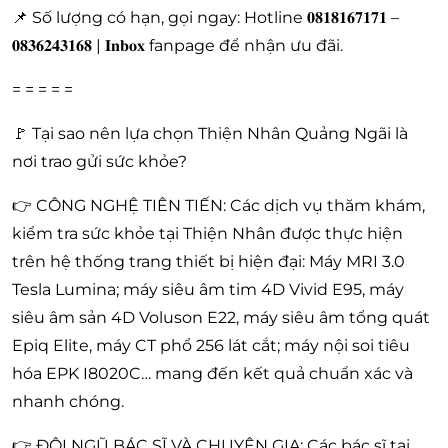
📌 Số lượng có hạn, gọi ngay: Hotline 𝟎𝟖𝟏𝟖𝟏𝟔𝟕𝟏𝟕𝟏 –
𝟎𝟖𝟑𝟔𝟐𝟒𝟑𝟏𝟔𝟖 | 𝐈𝐧𝐛𝐨𝐱 fanpage để nhận ưu đãi.
= = = = =
🚩 Tại sao nên lựa chọn Thiện Nhân Quảng Ngãi là
nơi trao gửi sức khỏe?
👉 CÔNG NGHỆ TIÊN TIẾN: Các dịch vụ thăm khám,
kiểm tra sức khỏe tại Thiện Nhân được thực hiện
trên hệ thống trang thiết bị hiện đại: Máy MRI 3.0
Tesla Lumina; máy siêu âm tim 4D Vivid E95, máy
siêu âm sản 4D Voluson E22, máy siêu âm tổng quát
Epiq Elite, máy CT phổ 256 lát cắt; máy nội soi tiêu
hóa EPK I8020C… mang đến kết quả chuẩn xác và
nhanh chóng.
👉 ĐỘI NGŨ BÁC SĨ VÀ CHUYÊN GIA: Các bác sĩ tại