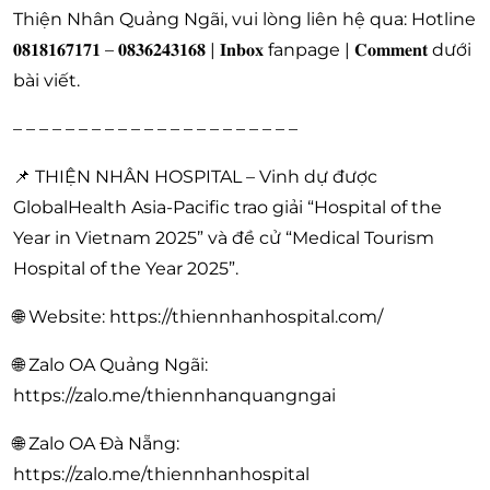
Thiện Nhân Quảng Ngãi, vui lòng liên hệ qua: Hotline
𝟎𝟖𝟏𝟖𝟏𝟔𝟕𝟏𝟕𝟏 – 𝟎𝟖𝟑𝟔𝟐𝟒𝟑𝟏𝟔𝟖 | 𝐈𝐧𝐛𝐨𝐱 fanpage | 𝐂𝐨𝐦𝐦𝐞𝐧𝐭 dưới
bài viết.
– – – – – – – – – – – – – – – – – – – – – –
📌 THIỆN NHÂN HOSPITAL – Vinh dự được
GlobalHealth Asia-Pacific trao giải “Hospital of the
Year in Vietnam 2025” và đề cử “Medical Tourism
Hospital of the Year 2025”.
🌐 Website: https://thiennhanhospital.com/
🌐 Zalo OA Quảng Ngãi:
https://zalo.me/thiennhanquangngai
🌐 Zalo OA Đà Nẵng:
https://zalo.me/thiennhanhospital