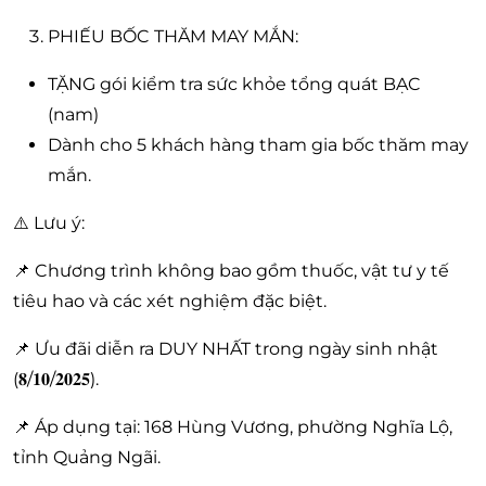
PHIẾU BỐC THĂM MAY MẮN:
TẶNG gói kiểm tra sức khỏe tổng quát BẠC
(nam)
Dành cho 5 khách hàng tham gia bốc thăm may
mắn.
⚠️ Lưu ý:
📌 Chương trình không bao gồm thuốc, vật tư y tế
tiêu hao và các xét nghiệm đặc biệt.
📌 Ưu đãi diễn ra DUY NHẤT trong ngày sinh nhật
(𝟖/𝟏𝟎/𝟐𝟎𝟐𝟓).
📌 Áp dụng tại: 168 Hùng Vương, phường Nghĩa Lộ,
tỉnh Quảng Ngãi.