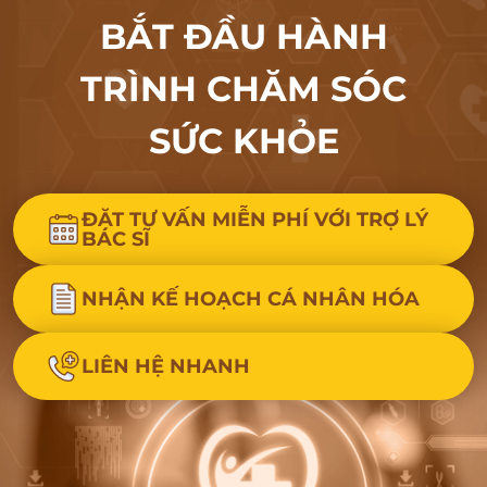
BẮT ĐẦU HÀNH
TRÌNH CHĂM SÓC
SỨC KHỎE
ĐẶT TƯ VẤN MIỄN PHÍ VỚI TRỢ LÝ
BÁC SĨ
NHẬN KẾ HOẠCH CÁ NHÂN HÓA
LIÊN HỆ NHANH