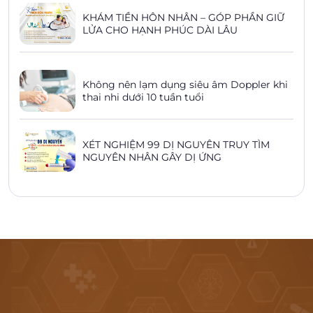
KHÁM TIỀN HÔN NHÂN – GÓP PHẦN GIỮ
LỬA CHO HẠNH PHÚC DÀI LÂU
Không nên lạm dụng siêu âm Doppler khi
thai nhi dưới 10 tuần tuổi
XÉT NGHIỆM 99 DỊ NGUYÊN TRUY TÌM
NGUYÊN NHÂN GÂY DỊ ỨNG