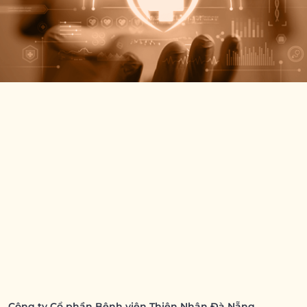
Công ty Cổ phần Bệnh viện Thiện Nhân Đà Nẵng