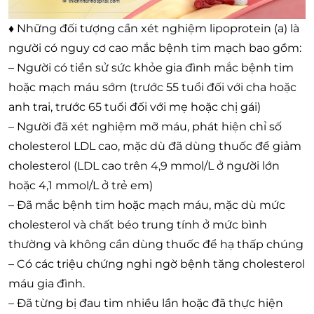
♦ Những đối tượng cần xét nghiệm lipoprotein (a) là
người có nguy cơ cao mắc bệnh tim mạch bao gồm:
– Người có tiền sử sức khỏe gia đình mắc bệnh tim
hoặc mạch máu sớm (trước 55 tuổi đối với cha hoặc
anh trai, trước 65 tuổi đối với mẹ hoặc chị gái)
– Người đã xét nghiệm mỡ máu, phát hiện chỉ số
cholesterol LDL cao, mặc dù đã dùng thuốc để giảm
cholesterol (LDL cao trên 4,9 mmol/L ở người lớn
hoặc 4,1 mmol/L ở trẻ em)
– Đã mắc bệnh tim hoặc mạch máu, mặc dù mức
cholesterol và chất béo trung tính ở mức bình
thường và không cần dùng thuốc để hạ thấp chúng
– Có các triệu chứng nghi ngờ bệnh tăng cholesterol
máu gia đình.
– Đã từng bị đau tim nhiều lần hoặc đã thực hiện