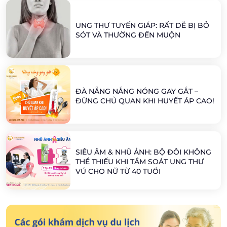
UNG THƯ TUYẾN GIÁP: RẤT DỄ BỊ BỎ
SÓT VÀ THƯỜNG ĐẾN MUỘN
ĐÀ NẴNG NẮNG NÓNG GAY GẮT –
ĐỪNG CHỦ QUAN KHI HUYẾT ÁP CAO!
SIÊU ÂM & NHŨ ẢNH: BỘ ĐÔI KHÔNG
THỂ THIẾU KHI TẦM SOÁT UNG THƯ
VÚ CHO NỮ TỪ 40 TUỔI