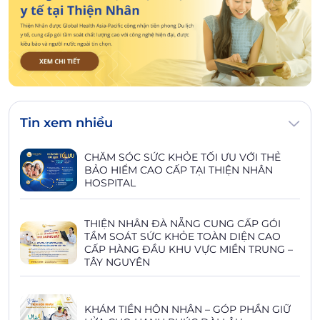
Tin xem nhiều
CHĂM SÓC SỨC KHỎE TỐI ƯU VỚI THẺ
BẢO HIỂM CAO CẤP TẠI THIỆN NHÂN
HOSPITAL
THIỆN NHÂN ĐÀ NẴNG CUNG CẤP GÓI
TẦM SOÁT SỨC KHỎE TOÀN DIỆN CAO
CẤP HÀNG ĐẦU KHU VỰC MIỀN TRUNG –
TÂY NGUYÊN
KHÁM TIỀN HÔN NHÂN – GÓP PHẦN GIỮ