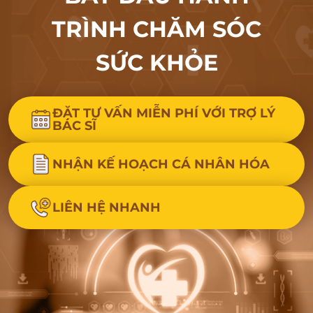
TRÌNH CHĂM SÓC
SỨC KHỎE
ĐẶT TƯ VẤN MIỄN PHÍ VỚI TRỢ LÝ
BÁC SĨ
NHẬN KẾ HOẠCH CÁ NHÂN HÓA
LIÊN HỆ NHANH