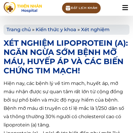
ĐẶT LỊCH KHÁM
Trang chủ
»
Kiến thức y khoa
»
Xét nghiệm
XÉT NGHIỆM LIPOPROTEIN (A):
NGĂN NGỪA SỚM BỆNH MỠ
MÁU, HUYẾP ÁP VÀ CÁC BIẾN
CHỨNG TIM MẠCH!
Hiện nay, các bệnh lý về tim mạch, huyết áp, mỡ
máu nhận được sự quan tâm rất lớn từ cộng đồng
bởi sự phổ biến và mức độ nguy hiểm của bệnh.
Bệnh mỡ máu di truyền có tỉ lệ mắc là 1/250 dân số
và thông thường 30% người có cholesterol cao có
lipoprotein (a) tăng.