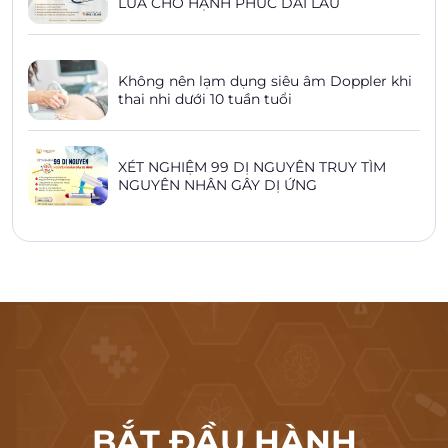
LỬA CHO HẠNH PHÚC DÀI LÂU
Không nên lạm dụng siêu âm Doppler khi
thai nhi dưới 10 tuần tuổi
XÉT NGHIỆM 99 DỊ NGUYÊN TRUY TÌM
NGUYÊN NHÂN GÂY DỊ ỨNG
BẮT ĐẦU HÀNH