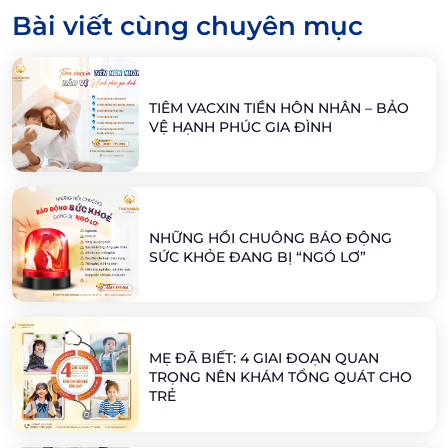
Bài viết cùng chuyên mục
TIÊM VACXIN TIỀN HÔN NHÂN – BẢO
VỆ HẠNH PHÚC GIA ĐÌNH
NHỮNG HỒI CHUÔNG BÁO ĐỘNG
SỨC KHỎE ĐANG BỊ “NGÓ LƠ”
MẸ ĐÃ BIẾT: 4 GIAI ĐOẠN QUAN
TRỌNG NÊN KHÁM TỔNG QUÁT CHO
TRẺ