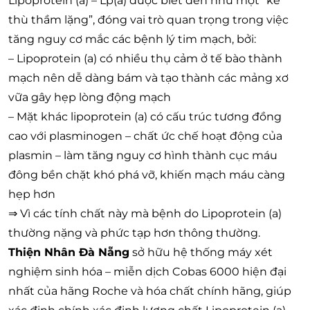
Lipoprotein (a) – Lp(a) được biết đến như một “kẻ
thù thầm lặng”, đóng vai trò quan trọng trong việc
tăng nguy cơ mắc các bệnh lý tim mạch, bởi:
– Lipoprotein (a) có nhiều thụ cảm ở tế bào thành
mạch nên dễ dàng bám và tạo thành các mảng xơ
vữa gây hẹp lòng động mạch
– Mặt khác lipoprotein (a) có cấu trúc tương đồng
cao với plasminogen – chất ức chế hoạt động của
plasmin – làm tăng nguy cơ hình thành cục máu
đông bền chặt khó phá vỡ, khiến mạch máu càng
hẹp hơn
⇒ Vì các tính chất này mà bệnh do Lipoprotein (a)
thường nặng và phức tạp hơn thông thường.
Thiện Nhân Đà Nẵng
sở hữu hệ thống máy xét
nghiệm sinh hóa – miễn dịch Cobas 6000 hiện đại
nhất của hãng Roche và hóa chất chính hãng, giúp