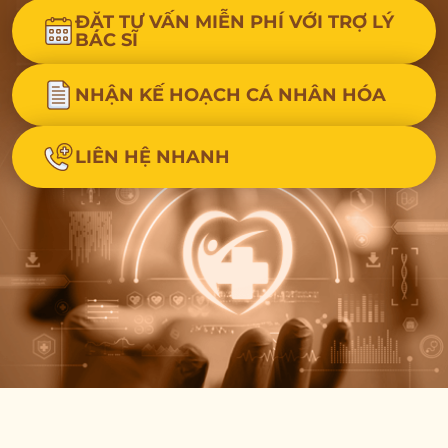
ĐẶT TƯ VẤN MIỄN PHÍ VỚI TRỢ LÝ
BÁC SĨ
NHẬN KẾ HOẠCH CÁ NHÂN HÓA
LIÊN HỆ NHANH