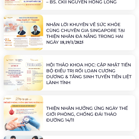
– BS. CKII NGUYỄN HỒNG LONG
NHẬN LỜI KHUYÊN VỀ SỨC KHỎE
CÙNG CHUYÊN GIA SINGAPORE TẠI
THIỆN NHÂN ĐÀ NẴNG TRONG HAI
NGÀY 𝟏𝟖,𝟏𝟗/𝟏/𝟐𝟎𝟐𝟓
HỘI THẢO KHOA HỌC: CẬP NHẬT TIẾN
BỘ ĐIỀU TRỊ RỐI LOẠN CƯƠNG
DƯƠNG & TĂNG SINH TUYẾN TIỀN LIỆT
LÀNH TÍNH
THIỆN NHÂN HƯỞNG ỨNG NGÀY THẾ
GIỚI PHÒNG, CHỐNG ĐÁI THÁO
ĐƯỜNG 14/11