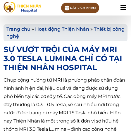
ĐẶT LỊCH KHÁM
Trang chủ
»
Hoạt động Thiện Nhân
»
Thiết bị công
nghệ
SỰ VƯỢT TRỘI CỦA MÁY MRI
3.0 TESLA LUMINA CHỈ CÓ TẠI
THIỆN NHÂN HOSPITAL
Chụp cộng hưởng từ MRI là phương pháp chẩn đoán
hình ảnh hiện đại, hiệu quả và đang được sử dụng
phổ biến tại các cơ sở y tế. Các dòng máy MRI trước
đây thường là 0.3 – 0.5 Tesla, về sau nhiều nơi trong
nước được trang bị máy MRI 1.5 Tesla phổ biến. Hiện
nay, Thiện Nhân là một trong số ít đơn vị sở hữu hệ
thống MRI 3.0 Tesla Lumina – đỉnh cao công nghệ