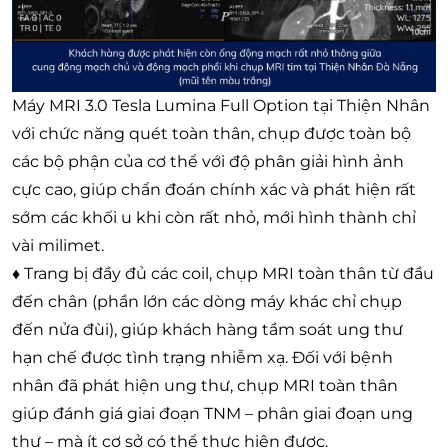
Máy MRI 3.0 Tesla Lumina Full Option tại Thiện Nhân
với chức năng quét toàn thân, chụp được toàn bộ
các bộ phận của cơ thể với độ phân giải hình ảnh
cực cao, giúp chẩn đoán chính xác và phát hiện rất
sớm các khối u khi còn rất nhỏ, mới hình thành chỉ
vài milimet.
♦ Trang bị đầy đủ các coil, chụp MRI toàn thân từ đầu
đến chân (phần lớn các dòng máy khác chỉ chụp
đến nửa đùi), giúp khách hàng tầm soát ung thư
hạn chế được tình trạng nhiễm xạ. Đối với bệnh
nhân đã phát hiện ung thư, chụp MRI toàn thân
giúp đánh giá giai đoạn TNM – phân giai đoạn ung
thư – mà ít cơ sở có thể thực hiện được.