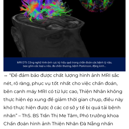
⇔
“Để đảm bảo được chất lượng hình ảnh MRI sắc
nét, rõ ràng, phục vụ tốt nhất cho việc chẩn đoán,
bên cạnh máy MRI có từ lực cao, Thiện Nhân không
thực hiện ép xung để giảm thời gian chụp, điều này
khó thực hiện được ở các cơ sở y tế bị quá tải bệnh
nhân” – ThS. BS Trần Thị Me Tâm, Phó trưởng khoa
Chẩn đoán hình ảnh Thiện Nhân Đà Nẵng nhấn