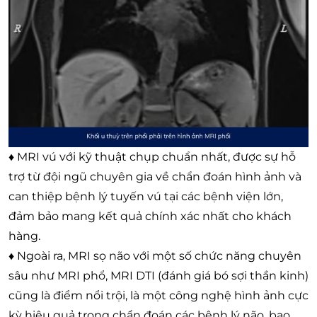
♦ MRI vú với kỹ thuật chụp chuẩn nhất, được sự hỗ
trợ từ đội ngũ chuyên gia về chẩn đoán hình ảnh và
can thiệp bệnh lý tuyến vú tại các bệnh viện lớn,
đảm bảo mang kết quả chính xác nhất cho khách
hàng.
♦ Ngoài ra, MRI sọ não với một số chức năng chuyên
sâu như MRI phổ, MRI DTI (đánh giá bó sợi thần kinh)
cũng là điểm nổi trội, là một công nghệ hình ảnh cực
kỳ hiệu quả trong chẩn đoán các bệnh lý não, bao