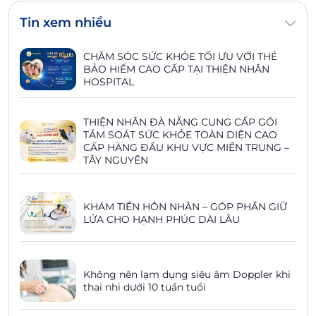
Tin xem nhiều
CHĂM SÓC SỨC KHỎE TỐI ƯU VỚI THẺ
BẢO HIỂM CAO CẤP TẠI THIỆN NHÂN
HOSPITAL
THIỆN NHÂN ĐÀ NẴNG CUNG CẤP GÓI
TẦM SOÁT SỨC KHỎE TOÀN DIỆN CAO
CẤP HÀNG ĐẦU KHU VỰC MIỀN TRUNG –
TÂY NGUYÊN
KHÁM TIỀN HÔN NHÂN – GÓP PHẦN GIỮ
LỬA CHO HẠNH PHÚC DÀI LÂU
Không nên lạm dụng siêu âm Doppler khi
thai nhi dưới 10 tuần tuổi