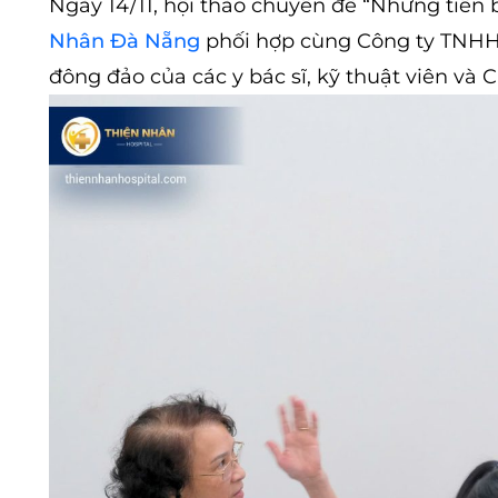
Ngày 14/11, hội thảo chuyên đề “Những tiến b
Nhân Đà Nẵng
phối hợp cùng Công ty TNHH T
đông đảo của các y bác sĩ, kỹ thuật viên và