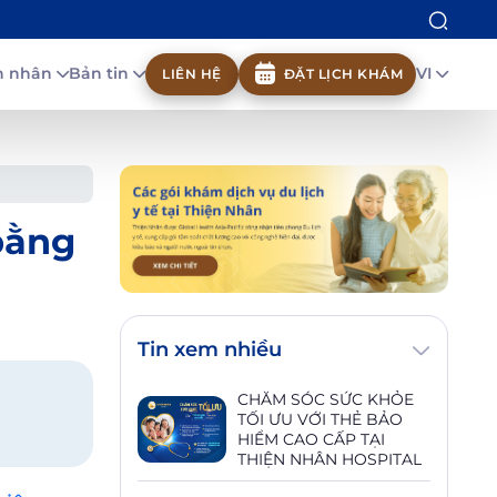
nh nhân
Bản tin
VI
LIÊN HỆ
ĐẶT LỊCH KHÁM
bằng
Tin xem nhiều
CHĂM SÓC SỨC KHỎE
TỐI ƯU VỚI THẺ BẢO
HIỂM CAO CẤP TẠI
THIỆN NHÂN HOSPITAL