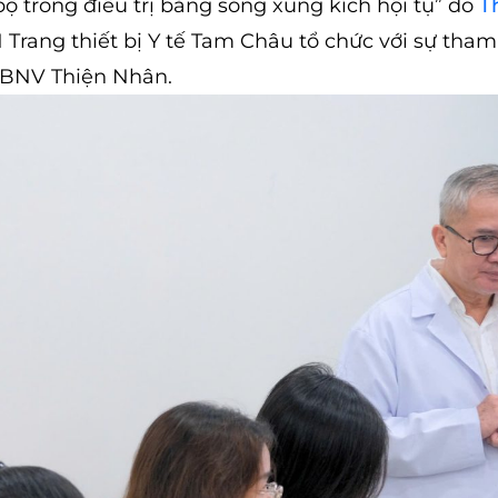
ộ trong điều trị bằng sóng xung kích hội tụ” do
T
rang thiết bị Y tế Tam Châu tổ chức với sự tham
 CBNV Thiện Nhân.