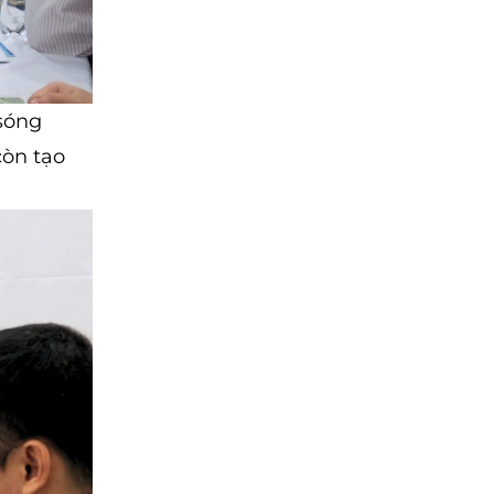
 sóng
còn tạo