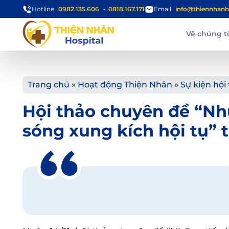
Hotline
0982.135.606
0818.167.171
Email
info@thiennhanh
Về chúng t
Trang chủ
»
Hoạt động Thiện Nhân
»
Sự kiện hội
Hội thảo chuyên đề “Nhữ
sóng xung kích hội tụ” 