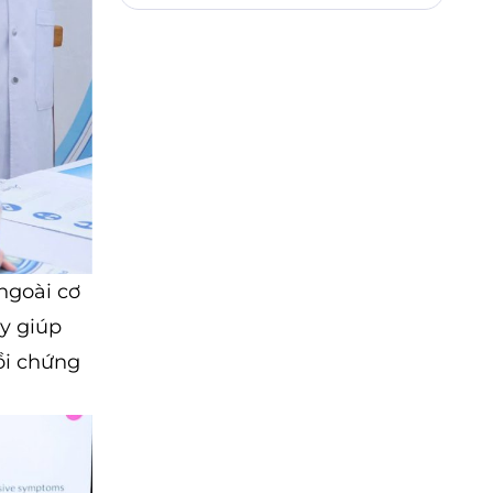
 ngoài cơ
ày giúp
ồi chứng