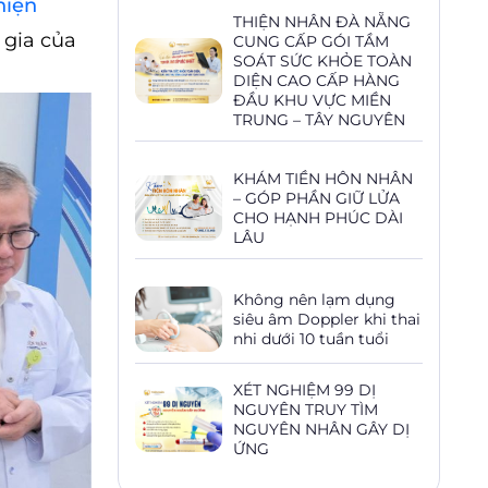
hiện
THIỆN NHÂN ĐÀ NẴNG
 gia của
CUNG CẤP GÓI TẦM
SOÁT SỨC KHỎE TOÀN
DIỆN CAO CẤP HÀNG
ĐẦU KHU VỰC MIỀN
TRUNG – TÂY NGUYÊN
KHÁM TIỀN HÔN NHÂN
– GÓP PHẦN GIỮ LỬA
CHO HẠNH PHÚC DÀI
LÂU
Không nên lạm dụng
siêu âm Doppler khi thai
nhi dưới 10 tuần tuổi
XÉT NGHIỆM 99 DỊ
NGUYÊN TRUY TÌM
NGUYÊN NHÂN GÂY DỊ
ỨNG