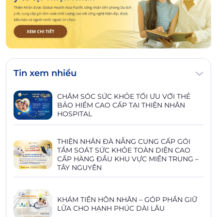
Tin xem nhiều
CHĂM SÓC SỨC KHỎE TỐI ƯU VỚI THẺ
BẢO HIỂM CAO CẤP TẠI THIỆN NHÂN
HOSPITAL
THIỆN NHÂN ĐÀ NẴNG CUNG CẤP GÓI
TẦM SOÁT SỨC KHỎE TOÀN DIỆN CAO
CẤP HÀNG ĐẦU KHU VỰC MIỀN TRUNG –
TÂY NGUYÊN
KHÁM TIỀN HÔN NHÂN – GÓP PHẦN GIỮ
LỬA CHO HẠNH PHÚC DÀI LÂU