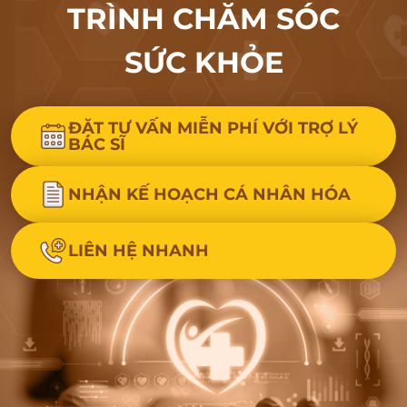
TRÌNH CHĂM SÓC
SỨC KHỎE
ĐẶT TƯ VẤN MIỄN PHÍ VỚI TRỢ LÝ
BÁC SĨ
NHẬN KẾ HOẠCH CÁ NHÂN HÓA
LIÊN HỆ NHANH