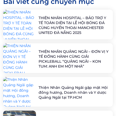
Bài viết cùng chuyên mục
THIỆN NHÂN HOSPITAL – BẢO TRỢ Y
TẾ TOÀN DIỆN TẠI LỄ HỘI BÓNG ĐÁ
CÙNG HUYỀN THOẠI MANCHESTER
UNITED ĐÀ NẴNG 2025
THIỆN NHÂN QUẢNG NGÃI – ĐƠN VỊ Y
TẾ ĐỒNG HÀNH CÙNG GIẢI
PICKLEBALL “QUẢNG NGÃI – KON
TUM: ANH EM MỘT NHÀ”
Thiện Nhân Quảng Ngãi gặp mặt Hội
đồng hương, Doanh nhân và Y dược
Quảng Ngãi tại TP.HCM