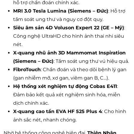
hỗ trợ chẩn đoán chính xác.
MRI 3.0 Tesla Lumina (Siemens – Đức)
: Hỗ trợ
tầm soát ung thư và nguy cơ đột quỵ.
Siêu âm sản 4D Voluson Expert 22 (GE – Mỹ)
:
Công nghệ UltraHD cho hình ảnh thai nhi siêu
nét.
X-quang nhũ ảnh 3D Mammomat Inspiration
(Siemens – Đức)
: Tầm soát ung thư vú hiệu quả.
FibroTouch
: Chẩn đoán và theo dõi bệnh lý gan
(gan nhiễm mỡ, xơ gan, viêm gan B, C…).
Hệ thống xét nghiệm tự động Cobas E411
:
Đảm bảo kết quả xét nghiệm sinh hóa, miễn
dịch chính xác.
X-quang cao tần EVA HF 525 Plus 4
: Cho hình
ảnh sắc nét, nhanh chóng.
Nhờ hệ thống công nghệ hiện đại,
Thiện Nhân