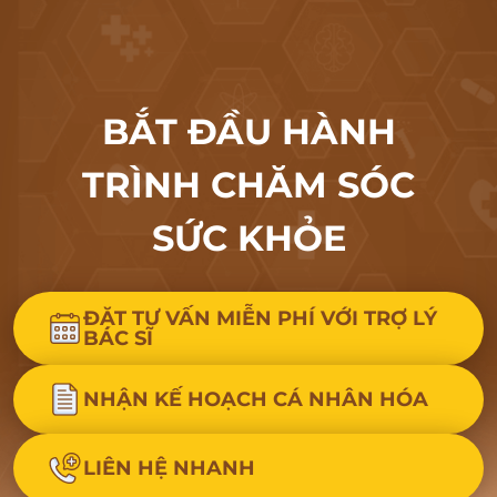
BẮT ĐẦU HÀNH
TRÌNH CHĂM SÓC
SỨC KHỎE
ĐẶT TƯ VẤN MIỄN PHÍ VỚI TRỢ LÝ
BÁC SĨ
NHẬN KẾ HOẠCH CÁ NHÂN HÓA
LIÊN HỆ NHANH