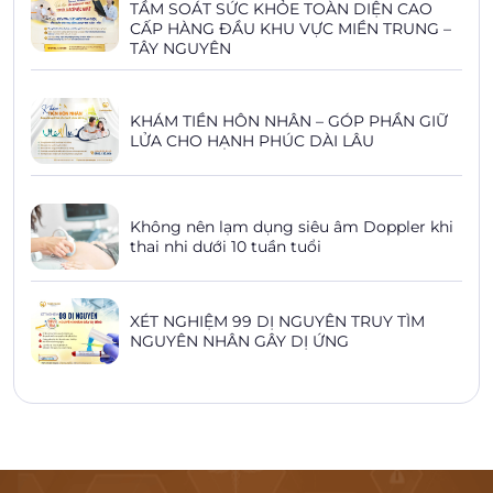
TẦM SOÁT SỨC KHỎE TOÀN DIỆN CAO
CẤP HÀNG ĐẦU KHU VỰC MIỀN TRUNG –
TÂY NGUYÊN
KHÁM TIỀN HÔN NHÂN – GÓP PHẦN GIỮ
LỬA CHO HẠNH PHÚC DÀI LÂU
Không nên lạm dụng siêu âm Doppler khi
thai nhi dưới 10 tuần tuổi
XÉT NGHIỆM 99 DỊ NGUYÊN TRUY TÌM
NGUYÊN NHÂN GÂY DỊ ỨNG