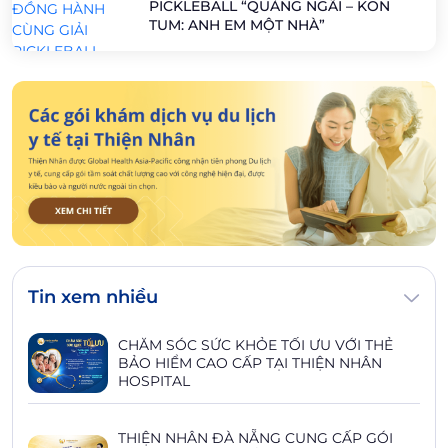
PICKLEBALL “QUẢNG NGÃI – KON
TUM: ANH EM MỘT NHÀ”
Tin xem nhiều
CHĂM SÓC SỨC KHỎE TỐI ƯU VỚI THẺ
BẢO HIỂM CAO CẤP TẠI THIỆN NHÂN
HOSPITAL
THIỆN NHÂN ĐÀ NẴNG CUNG CẤP GÓI