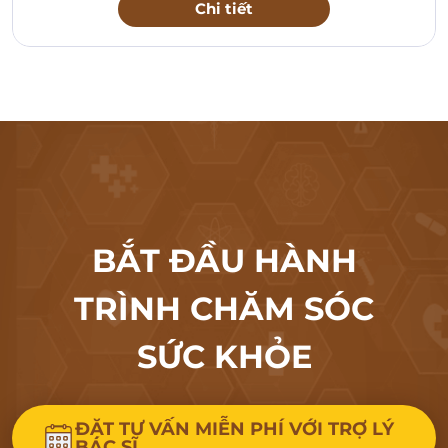
Chi tiết
BẮT ĐẦU HÀNH
TRÌNH CHĂM SÓC
SỨC KHỎE
ĐẶT TƯ VẤN MIỄN PHÍ VỚI TRỢ LÝ
BÁC SĨ