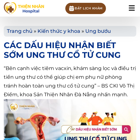
ĐẶT LỊCH KHÁM
Trang chủ
»
Kiến thức y khoa
»
Ung bướu
CÁC DẤU HIỆU NHẬN BIẾT
SỚM UNG THƯ CỔ TỬ CUNG
“Bên cạnh việc tiêm vacxin, khám sàng lọc và điều trị
tiền ung thư có thể giúp chị em phụ nữ phòng
tránh hoàn toàn ung thư cổ tử cung” – BS CKI Võ Thị
Điểm, khoa Sản Thiện Nhân Đà Nẵng nhấn mạnh.