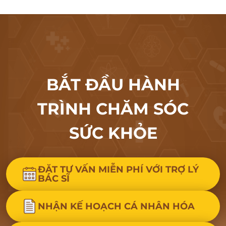
BẮT ĐẦU HÀNH
TRÌNH CHĂM SÓC
SỨC KHỎE
ĐẶT TƯ VẤN MIỄN PHÍ VỚI TRỢ LÝ
BÁC SĨ
NHẬN KẾ HOẠCH CÁ NHÂN HÓA