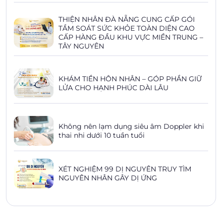
THIỆN NHÂN ĐÀ NẴNG CUNG CẤP GÓI
TẦM SOÁT SỨC KHỎE TOÀN DIỆN CAO
CẤP HÀNG ĐẦU KHU VỰC MIỀN TRUNG –
TÂY NGUYÊN
KHÁM TIỀN HÔN NHÂN – GÓP PHẦN GIỮ
LỬA CHO HẠNH PHÚC DÀI LÂU
Không nên lạm dụng siêu âm Doppler khi
thai nhi dưới 10 tuần tuổi
XÉT NGHIỆM 99 DỊ NGUYÊN TRUY TÌM
NGUYÊN NHÂN GÂY DỊ ỨNG