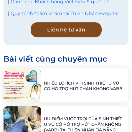
|
Dành cho Khách hàng Việt kiều & quốc tế
|
Quy trình thăm khám tại Thiện Nhân Hospital
Liên hệ tư vấn
Bài viết cùng chuyên mục
NHIỀU LỢI ÍCH KHI SINH THIẾT U VÚ
CÓ HỖ TRỢ HÚT CHÂN KHÔNG VABB
ƯU ĐIỂM VƯỢT TRỘI CỦA SINH THIẾT
U VÚ CÓ HỖ TRỢ HÚT CHÂN KHÔNG
(VABB) TẠI THIỆN NHÂN ĐÀ NẴNG