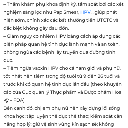
– Thăm khám phụ khoa định kỳ, tầm soát bởi các xét
nghiệm sàng lọc như Pap Smear,
HPV
… giúp phát
hiện sớm, chính xác các bất thường tiền UTCTC và
đặc biệt không gây đau đớn.
– Giảm nguy cơ nhiễm HPV bằng cách áp dụng các
biện pháp quan hệ tình dục lành mạnh và an toàn,
phòng ngừa các bệnh lây truyền qua đường tình
dục.
– Tiêm ngừa vacxin HPV cho cả nam giới và phụ nữ,
tốt nhất nên tiêm trong độ tuổi từ 9 đến 26 tuổi và
trước khi có quan hệ tình dục lần đầu (theo khuyến
cáo của Cục quản lý Thực phẩm và Dược phẩm Hoa
Kỳ – FDA)
Bên cạnh đó, chị em phụ nữ nên xây dựng lối sống
khoa học; tập luyện thể dục thể thao; kiểm soát cân
nặng hợp lý; giữ vệ sinh vùng kín sạch sẽ; không