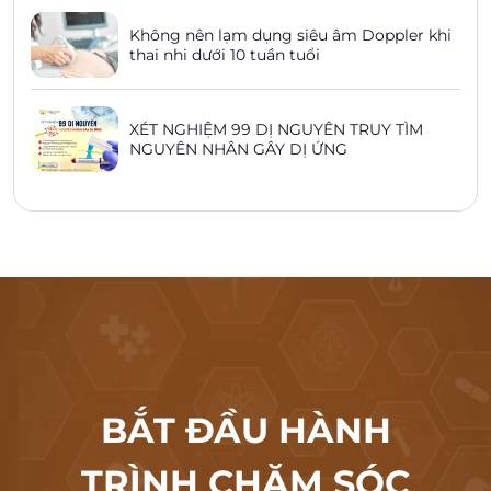
Không nên lạm dụng siêu âm Doppler khi
thai nhi dưới 10 tuần tuổi
XÉT NGHIỆM 99 DỊ NGUYÊN TRUY TÌM
NGUYÊN NHÂN GÂY DỊ ỨNG
BẮT ĐẦU HÀNH
TRÌNH CHĂM SÓC