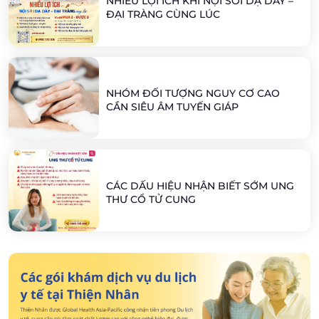
NHIỀU LỢI ÍCH KHI NỘI SOI DẠ DÀY –
ĐẠI TRÀNG CÙNG LÚC
NHÓM ĐỐI TƯỢNG NGUY CƠ CAO
CẦN SIÊU ÂM TUYẾN GIÁP
CÁC DẤU HIỆU NHẬN BIẾT SỚM UNG
THƯ CỔ TỬ CUNG