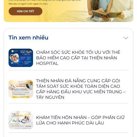
Tin xem nhiều
CHĂM SÓC SỨC KHỎE TỐI ƯU VỚI THẺ
BẢO HIỂM CAO CẤP TẠI THIỆN NHÂN
HOSPITAL
THIỆN NHÂN ĐÀ NẴNG CUNG CẤP GÓI
TẦM SOÁT SỨC KHỎE TOÀN DIỆN CAO
CẤP HÀNG ĐẦU KHU VỰC MIỀN TRUNG –
TÂY NGUYÊN
KHÁM TIỀN HÔN NHÂN – GÓP PHẦN GIỮ
LỬA CHO HẠNH PHÚC DÀI LÂU