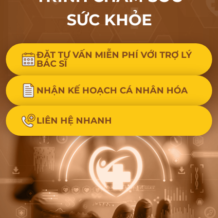
SỨC KHỎE
ĐẶT TƯ VẤN MIỄN PHÍ VỚI TRỢ LÝ
BÁC SĨ
NHẬN KẾ HOẠCH CÁ NHÂN HÓA
LIÊN HỆ NHANH