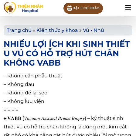
ĐẶT LỊCH KHÁM
Trang chủ
»
Kiến thức y khoa
»
Vú - Nhũ
NHIỀU LỢI ÍCH KHI SINH THIẾT
U VÚ CÓ HỖ TRỢ HÚT CHÂN
KHÔNG VABB
– Không cần phẫu thuật
– Không đau
– Không để lại sẹo
– Không lưu viện
= = = =
♦
𝐕𝐀𝐁𝐁 (𝑉𝑎𝑐𝑢𝑢𝑚 𝐴𝑠𝑠𝑖𝑠𝑡𝑒𝑑 𝐵𝑟𝑒𝑎𝑠𝑡 𝐵𝑖𝑜𝑝𝑠𝑦) – kỹ thuật sinh
thiết vú có hỗ trợ chân không là dùng một kim cắt
rất nhỏ có khả năng cắt hút được nhiều lõi mô trong