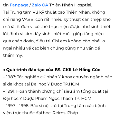
tin
Fanpage
/
Zalo OA
Thiện Nhân Hosptial.
Tại Trung tâm Vú kỹ thuật cao Thiện Nhân, không
chỉ riêng VABB, còn rất nhiều kỹ thuật can thiệp khó
mà rất ít đơn vị có thể thực hiện được như sinh thiết
lõi, định vị kim dây sinh thiết mở… giúp tăng hiệu
quả chẩn đoán, điều trị. Chị em không còn phải lo
ngại nhiều về các biến chứng cũng như vấn đề
thẩm mỹ.
– – – – – – – –
♦
Quá trình đào tạo của BS. CKII Lê Hồng Cúc
– 1987: Tốt nghiệp cử nhân Y khoa chuyên ngành bác
sĩ đa khoa tại Đại học Y Dược TP.HCM
– 1991: Hoàn thành chứng chỉ siêu âm tổng quát tại
Đại học Y Dược Phạm Ngọc Thạch TP. HCM
– 1997 – 1998: Bác sĩ nội trú tại Trung tâm các bệnh
viện trực thuộc đại học, Reims, Pháp