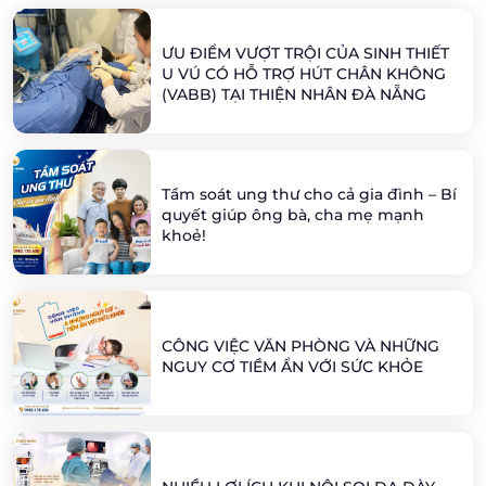
ƯU ĐIỂM VƯỢT TRỘI CỦA SINH THIẾT
U VÚ CÓ HỖ TRỢ HÚT CHÂN KHÔNG
(VABB) TẠI THIỆN NHÂN ĐÀ NẴNG
Tầm soát ung thư cho cả gia đình – Bí
quyết giúp ông bà, cha mẹ mạnh
khoẻ!
CÔNG VIỆC VĂN PHÒNG VÀ NHỮNG
NGUY CƠ TIỀM ẨN VỚI SỨC KHỎE