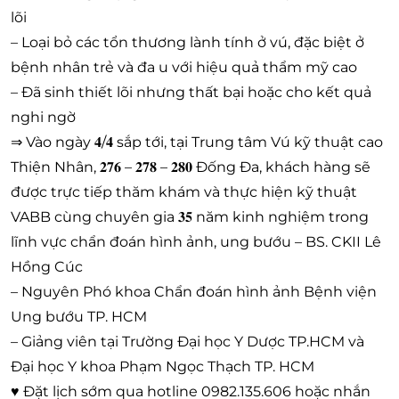
lõi
– Loại bỏ các tổn thương lành tính ở vú, đặc biệt ở
bệnh nhân trẻ và đa u với hiệu quả thẩm mỹ cao
– Đã sinh thiết lõi nhưng thất bại hoặc cho kết quả
nghi ngờ
⇒ Vào ngày 𝟒/𝟒 sắp tới, tại Trung tâm Vú kỹ thuật cao
Thiện Nhân, 𝟐𝟕𝟔 – 𝟐𝟕𝟖 – 𝟐𝟖𝟎 Đống Đa, khách hàng sẽ
được trực tiếp thăm khám và thực hiện kỹ thuật
VABB cùng chuyên gia 𝟑𝟓 năm kinh nghiệm trong
lĩnh vực chẩn đoán hình ảnh, ung bướu – BS. CKII Lê
Hồng Cúc
– Nguyên Phó khoa Chẩn đoán hình ảnh Bệnh viện
Ung bướu TP. HCM
– Giảng viên tại Trường Đại học Y Dược TP.HCM và
Đại học Y khoa Phạm Ngọc Thạch TP. HCM
♥ Đặt lịch sớm qua hotline 0982.135.606 hoặc nhắn