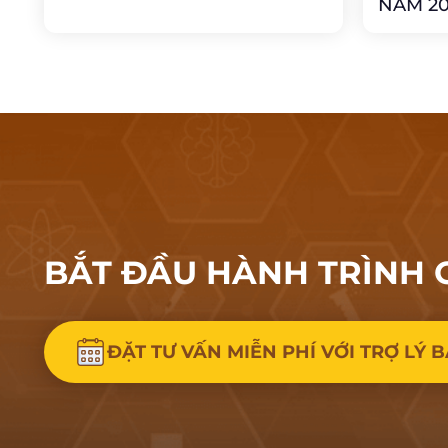
NAM 20
BẮT ĐẦU HÀNH
TRÌNH 
ĐẶT TƯ VẤN MIỄN PHÍ VỚI TRỢ LÝ B