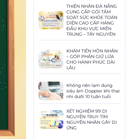
THIỆN NHÂN ĐÀ NẴNG
CUNG CẤP GÓI TẦM
SOÁT SỨC KHỎE TOÀN
DIỆN CAO CẤP HÀNG
ĐẦU KHU VỰC MIỀN
TRUNG – TÂY NGUYÊN
KHÁM TIỀN HÔN NHÂN
– GÓP PHẦN GIỮ LỬA
CHO HẠNH PHÚC DÀI
LÂU
Không nên lạm dụng
siêu âm Doppler khi thai
nhi dưới 10 tuần tuổi
XÉT NGHIỆM 99 DỊ
NGUYÊN TRUY TÌM
NGUYÊN NHÂN GÂY DỊ
ỨNG