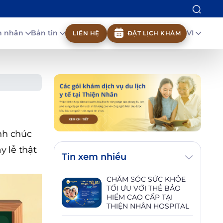
nh nhân
Bản tin
VI
LIÊN HỆ
ĐẶT LỊCH KHÁM
nh chúc
y lễ thật
Tin xem nhiều
CHĂM SÓC SỨC KHỎE
TỐI ƯU VỚI THẺ BẢO
HIỂM CAO CẤP TẠI
THIỆN NHÂN HOSPITAL