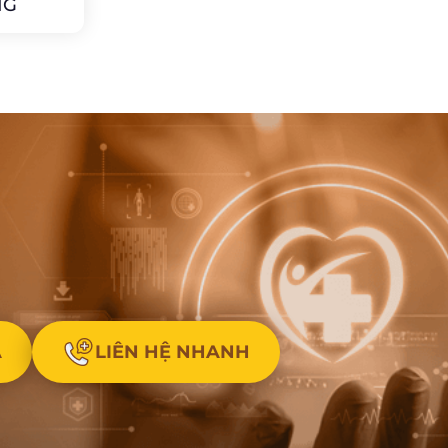
NG
A
LIÊN HỆ NHANH