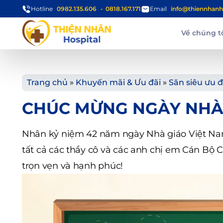
Hotline
0982.135.606
0818.167.171
Email
info@thiennhanh
Về chúng t
Trang chủ
»
Khuyến mãi & Ưu đãi
»
Săn siêu ưu đ
CHÚC MỪNG NGÀY NHÀ G
Nhân kỷ niệm 42 năm ngày Nhà giáo Việt Nam 
tất cả các thầy cô và các anh chị em Cán Bộ 
trọn vẹn và hạnh phúc!