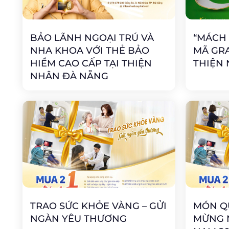
BẢO LÃNH NGOẠI TRÚ VÀ
“MÁCH
NHA KHOA VỚI THẺ BẢO
MÃ GRA
HIỂM CAO CẤP TẠI THIỆN
THIỆN
NHÂN ĐÀ NẴNG
TRAO SỨC KHỎE VÀNG – GỬI
MÓN Q
NGÀN YÊU THƯƠNG
MỪNG N