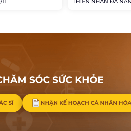
/11
THIỆN NHÂN ĐÀ NẴ
CHĂM SÓC
SỨC KHỎE
ÁC SĨ
NHẬN KẾ HOẠCH CÁ NHÂN HÓ