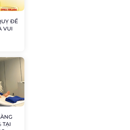
QUỴ ĐỂ
 VUI
HÀNG
 TẠI