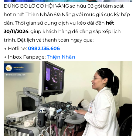
ĐỪNG BỎ LỠ CƠ HỘI VÀNG sở hữu 03 gói tầm soát
hot nhất Thiện Nhân Đà Nẵng với mức giá cực kỳ hấp
dẫn. Thời gian sử dụng dịch vụ kéo dài đến
hết
30/11/2024
, giúp khách hàng dễ dàng sắp xếp lịch
trình. Đặt lịch và thanh toán ngay qua:
→
Hotline:
0982.135.606
→
Inbox Fanpage:
Thiện Nhân