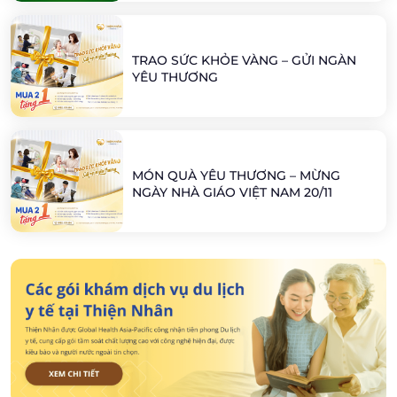
TRAO SỨC KHỎE VÀNG – GỬI NGÀN
YÊU THƯƠNG
MÓN QUÀ YÊU THƯƠNG – MỪNG
NGÀY NHÀ GIÁO VIỆT NAM 20/11