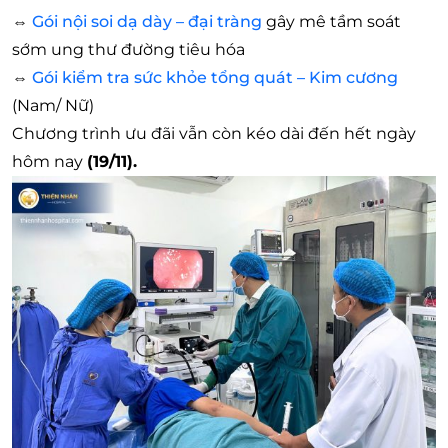
⇔
Gói nội soi dạ dày – đại tràng
gây mê tầm soát
sớm ung thư đường tiêu hóa
⇔
Gói kiểm tra sức khỏe tổng quát – Kim cương
(Nam/ Nữ)
Chương trình ưu đãi vẫn còn kéo dài đến hết ngày
hôm nay
(19/11).