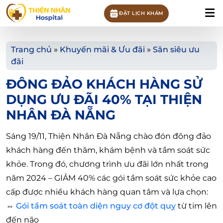
ĐẶT LỊCH KHÁM
Trang chủ
»
Khuyến mãi & Ưu đãi
»
Săn siêu ưu
đãi
ĐÔNG ĐẢO KHÁCH HÀNG SỬ
DỤNG ƯU ĐÃI 40% TẠI THIỆN
NHÂN ĐÀ NẴNG
Sáng 19/11, Thiện Nhân Đà Nẵng chào đón đông đảo
khách hàng đến thăm, khám bệnh và tầm soát sức
khỏe. Trong đó, chương trình ưu đãi lớn nhất trong
năm 2024 – GIẢM 40% các gói tầm soát sức khỏe cao
cấp được nhiều khách hàng quan tâm và lựa chọn:
⇔
Gói tầm soát toàn diện nguy cơ đột quỵ
từ tim lên
đến não