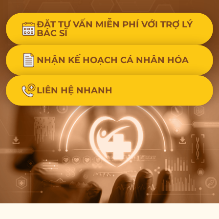
ĐẶT TƯ VẤN MIỄN PHÍ VỚI TRỢ LÝ
BÁC SĨ
NHẬN KẾ HOẠCH CÁ NHÂN HÓA
LIÊN HỆ NHANH