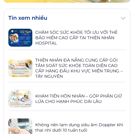
Tin xem nhiều
CHĂM SÓC SỨC KHỎE TỐI ƯU VỚI THẺ
BẢO HIỂM CAO CẤP TẠI THIỆN NHÂN
HOSPITAL
THIỆN NHÂN ĐÀ NẴNG CUNG CẤP GÓI
TẦM SOÁT SỨC KHỎE TOÀN DIỆN CAO
CẤP HÀNG ĐẦU KHU VỰC MIỀN TRUNG –
TÂY NGUYÊN
KHÁM TIỀN HÔN NHÂN – GÓP PHẦN GIỮ
LỬA CHO HẠNH PHÚC DÀI LÂU
Không nên lạm dụng siêu âm Doppler khi
thai nhi dưới 10 tuần tuổi