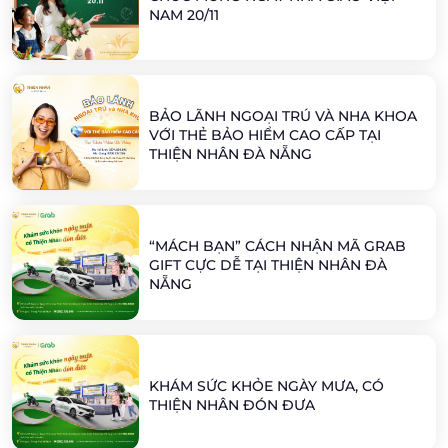
NAM 20/11
BẢO LÃNH NGOẠI TRÚ VÀ NHA KHOA
VỚI THẺ BẢO HIỂM CAO CẤP TẠI
THIỆN NHÂN ĐÀ NẴNG
“MÁCH BẠN” CÁCH NHẬN MÃ GRAB
GIFT CỰC DỄ TẠI THIỆN NHÂN ĐÀ
NẴNG
KHÁM SỨC KHỎE NGÀY MƯA, CÓ
THIỆN NHÂN ĐÓN ĐƯA