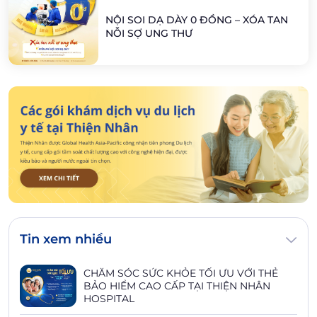
NỘI SOI DẠ DÀY 0 ĐỒNG – XÓA TAN
NỖI SỢ UNG THƯ
Tin xem nhiều
CHĂM SÓC SỨC KHỎE TỐI ƯU VỚI THẺ
BẢO HIỂM CAO CẤP TẠI THIỆN NHÂN
HOSPITAL