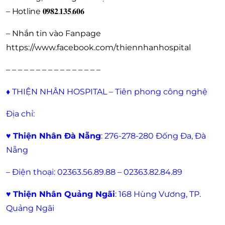
– Hotline 𝟎𝟗𝟖𝟐.𝟏𝟑𝟓.𝟔𝟎𝟔
– Nhắn tin vào Fanpage
https://www.facebook.com/thiennhanhospital
– – – – – – – – – – – – – – – –
♦
THIỆN NHÂN HOSPITAL – Tiên phong công nghệ
Địa chỉ:
♥
Thiện Nhân Đà Nẵng
: 276-278-280 Đống Đa, Đà
Nẵng
– Điện thoại: 02363.56.89.88 – 02363.82.84.89
♥
Thiện Nhân Quảng Ngãi
: 168 Hùng Vương, TP.
Quảng Ngãi