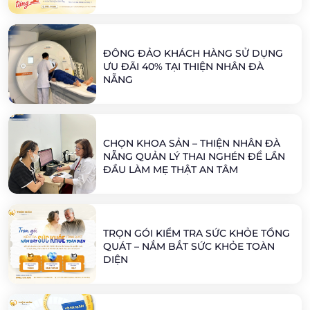
ĐÔNG ĐẢO KHÁCH HÀNG SỬ DỤNG
ƯU ĐÃI 40% TẠI THIỆN NHÂN ĐÀ
NẴNG
CHỌN KHOA SẢN – THIỆN NHÂN ĐÀ
NẴNG QUẢN LÝ THAI NGHÉN ĐỂ LẦN
ĐẦU LÀM MẸ THẬT AN TÂM
TRỌN GÓI KIỂM TRA SỨC KHỎE TỔNG
QUÁT – NẮM BẮT SỨC KHỎE TOÀN
DIỆN