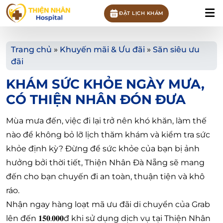
ĐẶT LỊCH KHÁM
Trang chủ
»
Khuyến mãi & Ưu đãi
»
Săn siêu ưu
đãi
KHÁM SỨC KHỎE NGÀY MƯA,
CÓ THIỆN NHÂN ĐÓN ĐƯA
Mùa mưa đến, việc đi lại trở nên khó khăn, làm thế
nào để không bỏ lỡ lịch thăm khám và kiểm tra sức
khỏe định kỳ? Đừng để sức khỏe của bạn bị ảnh
hưởng bởi thời tiết, Thiện Nhân Đà Nẵng sẽ mang
đến cho bạn chuyến đi an toàn, thuận tiện và khô
ráo.
Nhận ngay hàng loạt mã ưu đãi di chuyển của Grab
lên đến 𝟏𝟓𝟎.𝟎𝟎𝟎đ khi sử dụng dịch vụ tại Thiện Nhân