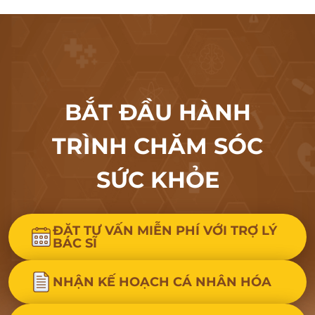
BẮT ĐẦU HÀNH
TRÌNH CHĂM SÓC
SỨC KHỎE
ĐẶT TƯ VẤN MIỄN PHÍ VỚI TRỢ LÝ
BÁC SĨ
NHẬN KẾ HOẠCH CÁ NHÂN HÓA