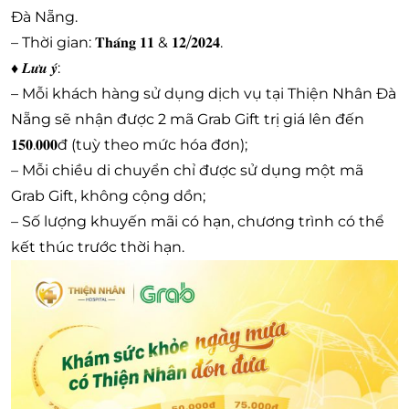
Đà Nẵng.
– Thời gian: 𝐓𝐡𝐚́𝐧𝐠 𝟏𝟏 & 𝟏𝟐/𝟐𝟎𝟐𝟒.
♦ 𝑳𝒖̛𝒖 𝒚́:
– Mỗi khách hàng sử dụng dịch vụ tại Thiện Nhân Đà
Nẵng sẽ nhận được 2 mã Grab Gift trị giá lên đến
𝟏𝟓𝟎.𝟎𝟎𝟎đ (tuỳ theo mức hóa đơn);
– Mỗi chiều di chuyển chỉ được sử dụng một mã
Grab Gift, không cộng dồn;
– Số lượng khuyến mãi có hạn, chương trình có thể
kết thúc trước thời hạn.