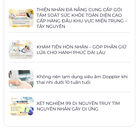
THIỆN NHÂN ĐÀ NẴNG CUNG CẤP GÓI
TẦM SOÁT SỨC KHỎE TOÀN DIỆN CAO
CẤP HÀNG ĐẦU KHU VỰC MIỀN TRUNG –
TÂY NGUYÊN
KHÁM TIỀN HÔN NHÂN – GÓP PHẦN GIỮ
LỬA CHO HẠNH PHÚC DÀI LÂU
Không nên lạm dụng siêu âm Doppler khi
thai nhi dưới 10 tuần tuổi
XÉT NGHIỆM 99 DỊ NGUYÊN TRUY TÌM
NGUYÊN NHÂN GÂY DỊ ỨNG