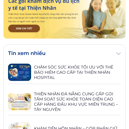
Tin xem nhiều
CHĂM SÓC SỨC KHỎE TỐI ƯU VỚI THẺ
BẢO HIỂM CAO CẤP TẠI THIỆN NHÂN
HOSPITAL
THIỆN NHÂN ĐÀ NẴNG CUNG CẤP GÓI
TẦM SOÁT SỨC KHỎE TOÀN DIỆN CAO
CẤP HÀNG ĐẦU KHU VỰC MIỀN TRUNG –
TÂY NGUYÊN
KHÁM TIỀN HÔN NHÂN – GÓP PHẦN GIỮ