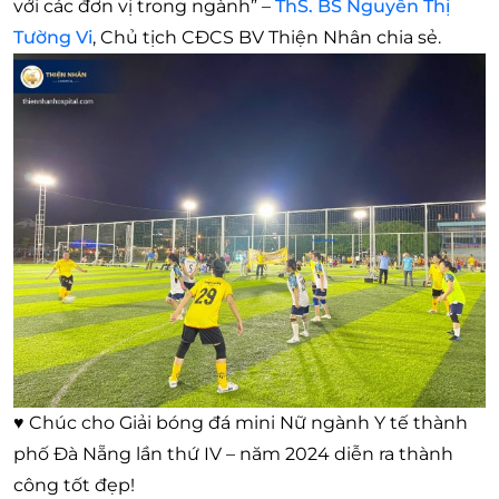
với các đơn vị trong ngành” –
ThS. BS Nguyễn Thị
Tường Vi
, Chủ tịch CĐCS BV Thiện Nhân chia sẻ.
♥ Chúc cho Giải bóng đá mini Nữ ngành Y tế thành
phố Đà Nẵng lần thứ IV – năm 2024 diễn ra thành
công tốt đẹp!