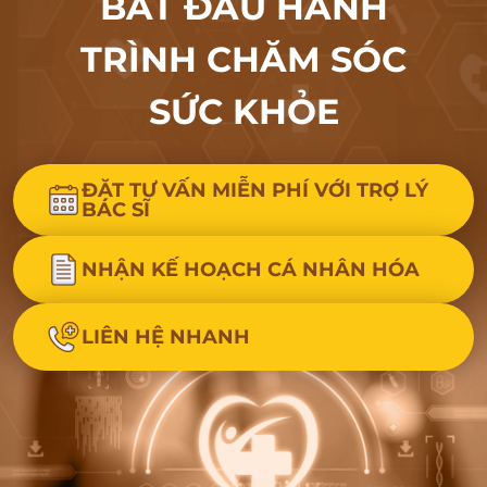
BẮT ĐẦU HÀNH
TRÌNH CHĂM SÓC
SỨC KHỎE
ĐẶT TƯ VẤN MIỄN PHÍ VỚI TRỢ LÝ
BÁC SĨ
NHẬN KẾ HOẠCH CÁ NHÂN HÓA
LIÊN HỆ NHANH