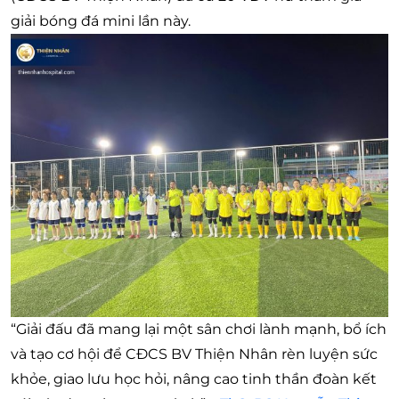
giải bóng đá mini lần này.
“Giải đấu đã mang lại một sân chơi lành mạnh, bổ ích
và tạo cơ hội để CĐCS BV Thiện Nhân rèn luyện sức
khỏe, giao lưu học hỏi, nâng cao tinh thần đoàn kết