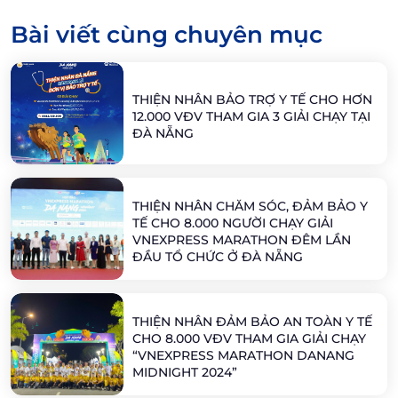
Bài viết cùng chuyên mục
THIỆN NHÂN BẢO TRỢ Y TẾ CHO HƠN
12.000 VĐV THAM GIA 3 GIẢI CHẠY TẠI
ĐÀ NẴNG
THIỆN NHÂN CHĂM SÓC, ĐẢM BẢO Y
TẾ CHO 8.000 NGƯỜI CHẠY GIẢI
VNEXPRESS MARATHON ĐÊM LẦN
ĐẦU TỔ CHỨC Ở ĐÀ NẴNG
THIỆN NHÂN ĐẢM BẢO AN TOÀN Y TẾ
CHO 8.000 VĐV THAM GIA GIẢI CHẠY
“VNEXPRESS MARATHON DANANG
MIDNIGHT 2024”