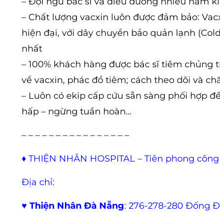
– Đội ngũ bác sĩ và điều dưỡng nhiều năm k
– Chất lượng vacxin luôn được đảm bảo: Vac
hiện đại, với dây chuyền bảo quản lạnh (Cold
nhất
– 100% khách hàng được bác sĩ tiêm chủng t
về vacxin, phác đồ tiêm; cách theo dõi và c
– Luôn có ekip cấp cứu sẵn sàng phối hợp để x
hấp – ngừng tuần hoàn…
– – – – – – – – – – – – – – – –
♦
THIỆN NHÂN HOSPITAL – Tiên phong công
Địa chỉ:
♥
Thiện Nhân Đà Nẵng
: 276-278-280 Đống 