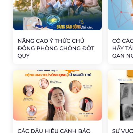
NÂNG CAO Ý THỨC CHỦ
CÓ CÁC
ĐỘNG PHÒNG CHỐNG ĐỘT
HÃY TẦ
QUỴ
GAN NG
CÁC DẤU HIỆU CẢNH BÁO
SỰ VƯỢ