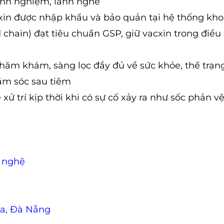
inh nghiệm, lành nghề
xin được nhập khẩu và bảo quản tại hệ thống kho
 chain) đạt tiêu chuẩn GSP, giữ vacxin trong điều 
hăm khám, sàng lọc đầy đủ về sức khỏe, thể trạng
hăm sóc sau tiêm
ử trí kịp thời khi có sự cố xảy ra như sốc phản vệ
 nghệ
Đa, Đà Nẵng