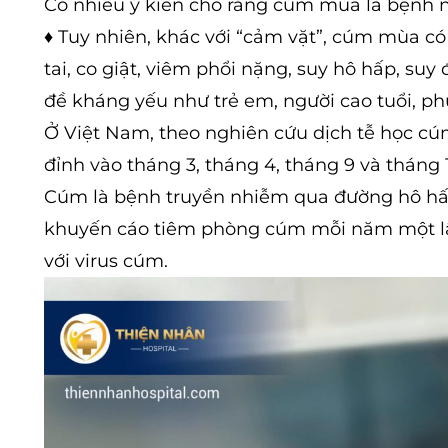
Có nhiều ý kiến cho rằng cúm mùa là bệnh nhẹ
♦ Tuy nhiên, khác với “cảm vặt”, cúm mùa c
tai, co giật, viêm phổi nặng, suy hô hấp, su
đề kháng yếu như trẻ em, người cao tuổi, p
Ở Việt Nam, theo nghiên cứu dịch tễ học c
đỉnh vào tháng 3, tháng 4, tháng 9 và tháng
Cúm là bệnh truyền nhiễm qua đường hô hấp v
khuyến cáo tiêm phòng cúm mỗi năm một lần
với virus cúm.