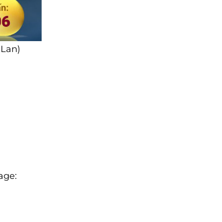
 Lan)
age: