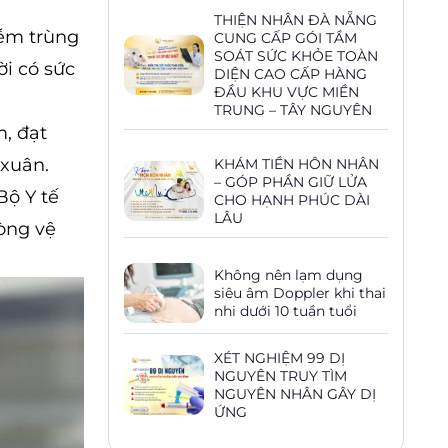
THIỆN NHÂN ĐÀ NẴNG
iễm trùng
CUNG CẤP GÓI TẦM
SOÁT SỨC KHỎE TOÀN
ời có sức
DIỆN CAO CẤP HÀNG
ĐẦU KHU VỰC MIỀN
TRUNG – TÂY NGUYÊN
, đạt
 xuân.
KHÁM TIỀN HÔN NHÂN
– GÓP PHẦN GIỮ LỬA
Bộ Y tế
CHO HẠNH PHÚC DÀI
LÂU
òng vệ
Không nên lạm dụng
siêu âm Doppler khi thai
nhi dưới 10 tuần tuổi
XÉT NGHIỆM 99 DỊ
NGUYÊN TRUY TÌM
NGUYÊN NHÂN GÂY DỊ
ỨNG