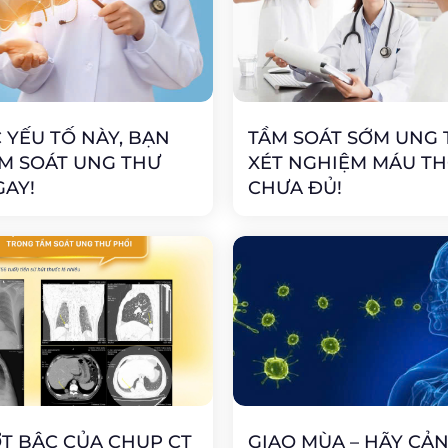
 YẾU TỐ NÀY, BẠN
TẦM SOÁT SỚM UNG 
M SOÁT UNG THƯ
XÉT NGHIỆM MÁU TH
AY!
CHƯA ĐỦ!
T BẬC CỦA CHỤP CT
GIAO MÙA – HÃY CẢ