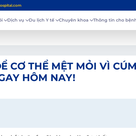
ospital.com
ôi
Dịch vụ
Du lịch Y tế
Chuyên khoa
Thông tin cho bệ
 CƠ THỂ MỆT MỎI VÌ CÚM
GAY HÔM NAY!