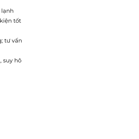
 lạnh
kiện tốt
; tư vấn
, suy hô