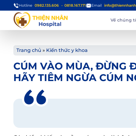
Hotline
0982.135.606
0818.167.171
Email
info@thiennhanh
Về chúng t
Trang chủ
»
Kiến thức y khoa
CÚM VÀO MÙA, ĐỪNG ĐỂ
HÃY TIÊM NGỪA CÚM N