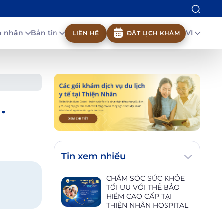
nh nhân
Bản tin
VI
LIÊN HỆ
ĐẶT LỊCH KHÁM
.
Tin xem nhiều
CHĂM SÓC SỨC KHỎE
TỐI ƯU VỚI THẺ BẢO
HIỂM CAO CẤP TẠI
THIỆN NHÂN HOSPITAL