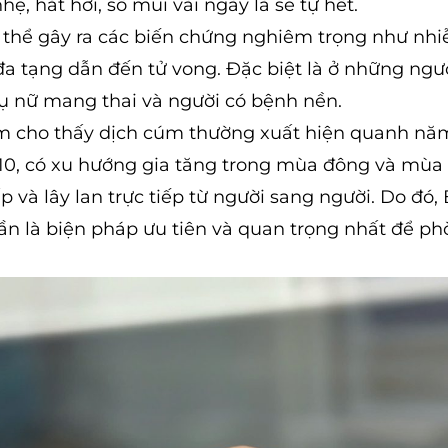
, hắt hơi, sổ mũi vài ngày là sẽ tự hết.
ó thể gây ra các biến chứng nghiêm trọng như nh
y đa tạng dẫn đến tử vong. Đặc biệt là ở những ngư
hụ nữ mang thai và người có bệnh nền.
úm cho thấy dịch cúm thường xuất hiện quanh năm
 10, có xu hướng gia tăng trong mùa đông và mùa
à lây lan trực tiếp từ người sang người. Do đó, 
 là biện pháp ưu tiên và quan trọng nhất để ph